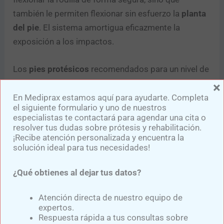
también le permiten flexionar sin esfuerzo la
planta
del pie
. El sistema amortigua eficazmente la
exposición a los impactos.
Los
pies protésicos
recomendados para un nivel de
actividad de moderado a elevado pueden usarlos
×
aquellos pacientes con un peso máximo de 150
En Mediprax estamos aquí para ayudarte. Completa
el siguiente formulario y uno de nuestros
kilogramos.
especialistas te contactará para agendar una cita o
resolver tus dudas sobre prótesis y rehabilitación.
¡Recibe atención personalizada y encuentra la
solución ideal para tus necesidades!
Pie protésico Trias 1C30
¿Qué obtienes al dejar tus datos?
Pie protésico
basado en el modelo natural que
Atención directa de nuestro equipo de
representa la combinación de una estructura
expertos.
Respuesta rápida a tus consultas sobre
innovadoramente ligera y un diseño creativo. Dos