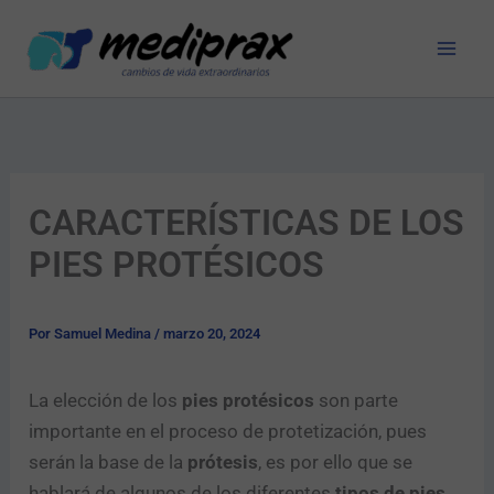
Ir
al
contenido
CARACTERÍSTICAS DE LOS
PIES PROTÉSICOS
Por
Samuel Medina
/
marzo 20, 2024
La elección de los
pies protésicos
son parte
importante en el proceso de protetización, pues
serán la base de la
prótesis
, es por ello que se
hablará de algunos de los diferentes
tipos de pies