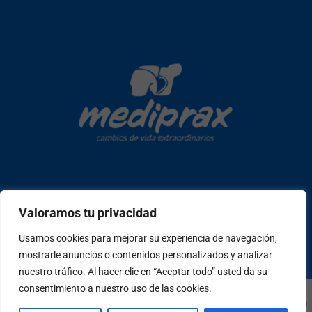
Copyright © 2026 mediprax | Web confeccionada en Sastrería
Valoramos tu privacidad
Web
Usamos cookies para mejorar su experiencia de navegación,
mostrarle anuncios o contenidos personalizados y analizar
W
F
I
T
P
h
a
n
i
e
nuestro tráfico. Al hacer clic en “Aceptar todo” usted da su
a
c
s
k
o
consentimiento a nuestro uso de las cookies.
t
e
t
t
p
Copyright © 2026 mediprax | Web confeccionada en
Sastrería
s
b
a
o
l