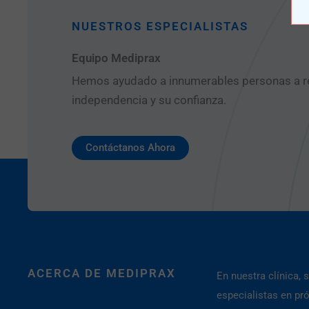
NUESTROS ESPECIALISTAS
Equipo Mediprax
Hemos ayudado a innumerables personas a r
independencia y su confianza.
Contáctanos Ahora
ACERCA DE MEDIPRAX
En nuestra clínica,
especialistas en pr