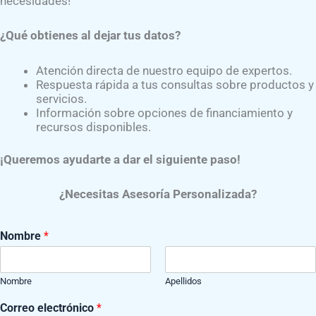
necesidades!
ales e internacionales; en coaching-
¿Qué obtienes al dejar tus datos?
, tanagología, biodescodificación,
lmente cursando la licencitura en
Atención directa de nuestro equipo de expertos.
Respuesta rápida a tus consultas sobre productos y
servicios.
Información sobre opciones de financiamiento y
Capítulo México y el Colegio de
recursos disponibles.
Salud Mental de México, capítulo Puebla.
¡Queremos ayudarte a dar el siguiente paso!
en el área protésica
, trabajando en
¿Necesitas Asesoría Personalizada?
os y diseño de prótesis.
c
Nombre
*
o
n
t
Nombre
Apellidos
a
c
Correo electrónico
*
t