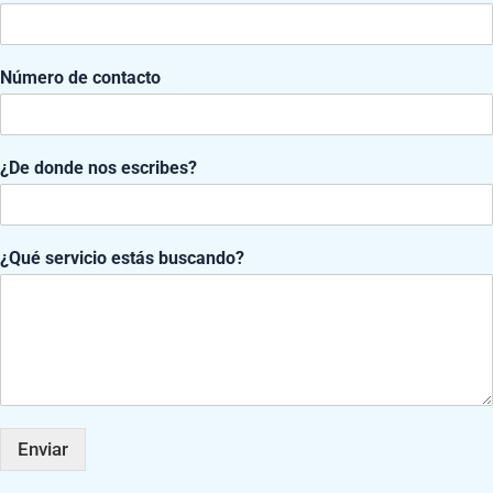
o
c
o
Número de contacto
n
t
a
c
¿De donde nos escribes?
t
o
¿
Q
¿Qué servicio estás buscando?
u
é
Y
F
I
W
T
U
o
a
n
h
i
s
u
c
s
a
k
e
t
e
t
t
t
r
Enviar
u
b
a
s
o
s