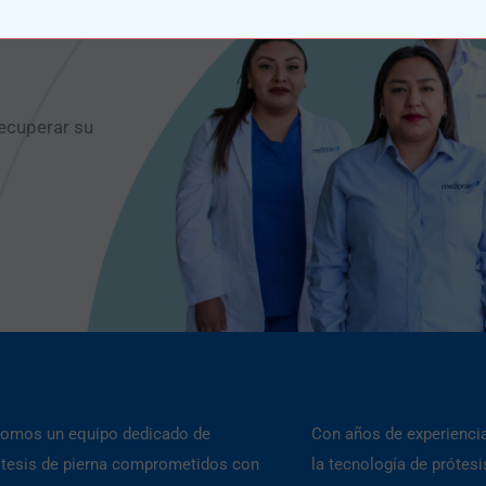
b
o
g
a
k
e
o
r
p
k
a
p
m
ecuperar su
 somos un equipo dedicado de
Con años de experiencia
ótesis de pierna comprometidos con
la tecnología de prótesi