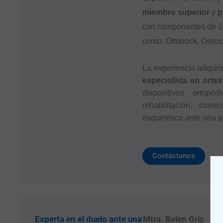
miembro superior
y
p
con componentes de úl
como: Ottobock, Ossur
La experiencia adquir
especialista en orte
dispositivos
ortopédi
rehabilitación, cor
esquelético ante una p
Contáctanos
Experta en el duelo ante una
Mtra. Belen Gris