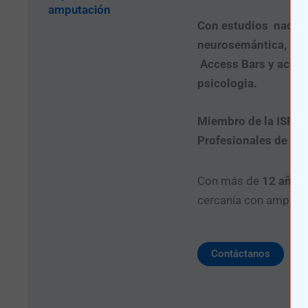
amputación
Con estudios nacion
neurosemántica, PNL
Access Bars y actua
psicologia.
Miembro de la ISPO 
Profesionales de la 
Con más de
12 años 
cercanía con amputad
Contáctanos