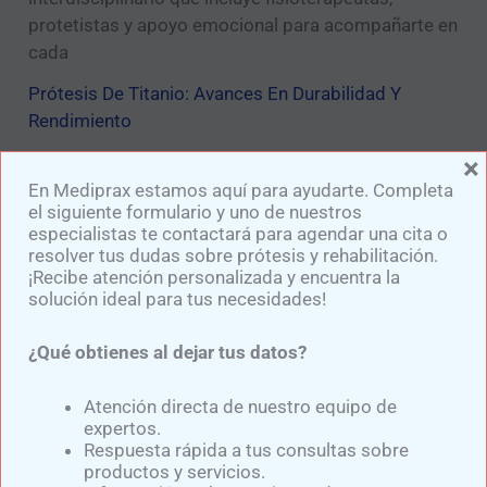
protetistas y apoyo emocional para acompañarte en
cada
Prótesis De Titanio: Avances En Durabilidad Y
Rendimiento
Las prótesis de titanio están revolucionando el
×
mundo de las extremidades artificiales gracias a
En Mediprax estamos aquí para ayudarte. Completa
el siguiente formulario y uno de nuestros
sus propiedades de resistencia y ligereza. Este tipo
especialistas te contactará para agendar una cita o
de prótesis ofrece una opción ideal para quienes
resolver tus dudas sobre prótesis y rehabilitación.
buscan durabilidad y rendimiento sin sacrificar
¡Recibe atención personalizada y encuentra la
comodidad. En Mediprax apoyamos a los pacientes
solución ideal para tus necesidades!
con soluciones con materiales de última generación,
combinando diseño personalizado y tecnología
¿Qué obtienes al dejar tus datos?
Impresión 3D Protésica: Personalización Y
Atención directa de nuestro equipo de
Accesibilidad En Prótesis De Pierna
expertos.
Respuesta rápida a tus consultas sobre
La impresión 3D protésica representa una de las
productos y servicios.
tendencias tecnológicas más prometedoras en el