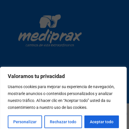
Copyright © 2026 mediprax | Web confeccionada en Sastrería
Valoramos tu privacidad
Web
Usamos cookies para mejorar su experiencia de navegación,
mostrarle anuncios o contenidos personalizados y analizar
W
F
I
T
P
h
a
n
i
e
nuestro tráfico. Al hacer clic en “Aceptar todo” usted da su
a
c
s
k
o
consentimiento a nuestro uso de las cookies.
t
e
t
t
p
Copyright © 2026 mediprax | Web confeccionada en
Sastrería
s
b
a
o
l
a
o
g
k
e
Web
Personalizar
Rechazar todo
Aceptar todo
p
o
r
-
p
k
a
a