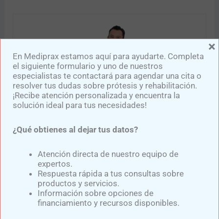
×
En Mediprax estamos aquí para ayudarte. Completa
el siguiente formulario y uno de nuestros
especialistas te contactará para agendar una cita o
resolver tus dudas sobre prótesis y rehabilitación.
¡Recibe atención personalizada y encuentra la
solución ideal para tus necesidades!
¿Qué obtienes al dejar tus datos?
Samuel Medina
Atención directa de nuestro equipo de
Experto en el diseño y confección de diversas prótesis para
expertos.
miembro superior y prótesis para miembro inferior,
Respuesta rápida a tus consultas sobre
elaboradas con componentes de última generación y de
productos y servicios.
reconocidas marcas como: Ottobock, Ossur, Oandp, Willow
Información sobre opciones de
Wood, entre otras.
financiamiento y recursos disponibles.