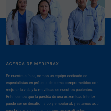
ACERCA DE MEDIPRAX
En nuestra clínica, somos un equipo dedicado de
especialistas en prótesis de pierna comprometidos con
mejorar la vida y la movilidad de nuestros pacientes.
Entendemos que la pérdida de una extremidad inferior
puede ser un desafío físico y emocional, y estamos aquí
para brindar apoyo y soluciones personalizadas.