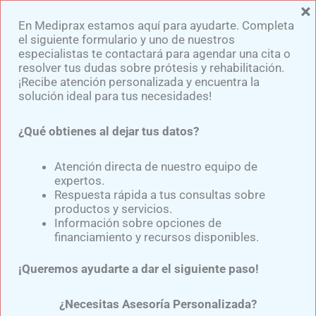
×
Ir
En Mediprax estamos aquí para ayudarte. Completa
al
el siguiente formulario y uno de nuestros
contenido
especialistas te contactará para agendar una cita o
resolver tus dudas sobre prótesis y rehabilitación.
¡Recibe atención personalizada y encuentra la
solución ideal para tus necesidades!
¿Qué obtienes al dejar tus datos?
Proceso de protetización
para amputación
Atención directa de nuestro equipo de
expertos.
transfemoral
Respuesta rápida a tus consultas sobre
productos y servicios.
Información sobre opciones de
financiamiento y recursos disponibles.
Por
Samuel Medina
/
noviembre 14, 2024
¡Queremos ayudarte a dar el siguiente paso!
Las enfermedades vasculares y traumatismos son
algunas de las principales causas de la
amputación
¿Necesitas Asesoría Personalizada?