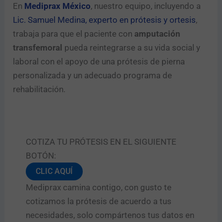
t
En
Mediprax México
, nuestro equipo, incluyendo a
a
Lic. Samuel Medina, experto en prótesis y ortesis
,
c
trabaja para que el paciente con
amputación
t
o
transfemoral
pueda reintegrarse a su vida social y
Enviar
laboral con el apoyo de una prótesis de pierna
personalizada y un adecuado programa de
rehabilitación.
COTIZA TU PRÓTESIS EN EL SIGUIENTE
BOTÓN:
CLIC AQUÍ
Mediprax camina contigo, con gusto te
cotizamos la prótesis de acuerdo a tus
necesidades, solo compártenos tus datos en