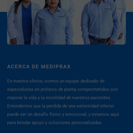
ACERCA DE MEDIPRAX
En nuestra clínica, somos un equipo dedicado de
especialistas en prótesis de pierna comprometidos con
mejorar la vida y la movilidad de nuestros pacientes.
Entendemos que la pérdida de una extremidad inferior
puede ser un desafío físico y emocional, y estamos aquí
para brindar apoyo y soluciones personalizadas.