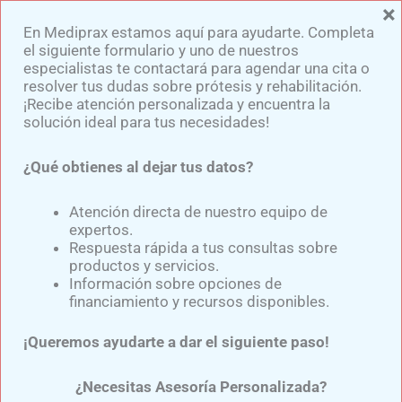
×
Ir
En Mediprax estamos aquí para ayudarte. Completa
al
el siguiente formulario y uno de nuestros
contenido
especialistas te contactará para agendar una cita o
resolver tus dudas sobre prótesis y rehabilitación.
¡Recibe atención personalizada y encuentra la
solución ideal para tus necesidades!
¿Qué obtienes al dejar tus datos?
Amputación Transpelviana
o Hemipelvectomía:
Atención directa de nuestro equipo de
expertos.
Desafíos y Proceso de
Respuesta rápida a tus consultas sobre
productos y servicios.
Rehabilitación
Información sobre opciones de
financiamiento y recursos disponibles.
Por
Samuel Medina
/
septiembre 16, 2024
¡Queremos ayudarte a dar el siguiente paso!
¿Necesitas Asesoría Personalizada?
La
amputación transpelviana o hemipelvectomía