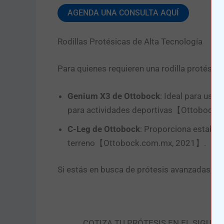
AGENDA UNA CONSULTA AQUÍ
Rodillas Protésicas de Alta Tecnología
Para quienes requieren una rodilla protési
Genium X3 de Ottobock
: Ideal para usua
para actividades deportivas【Ottobock.
C-Leg de Ottobock
: Proporciona estabili
terreno【Ottobock.com.mx, 2021】.
Si estás en busca de prótesis avanzadas, e
COTIZA TU PRÓTESIS EN EL SIGUIE