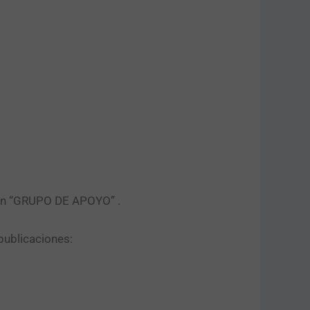
tón “GRUPO DE APOYO” .​
publicaciones: