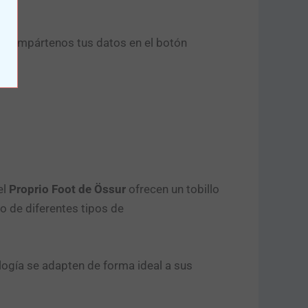
o compártenos tus datos en el botón
el
Proprio Foot de Össur
ofrecen un tobillo
o de diferentes tipos de
logía se adapten de forma ideal a sus