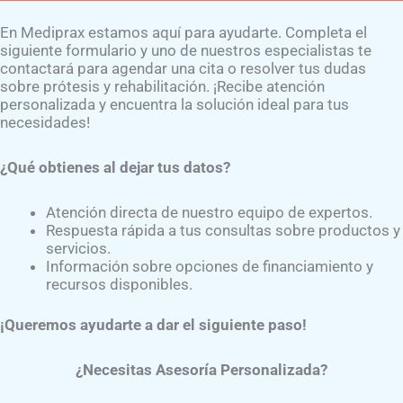
En Mediprax estamos aquí para ayudarte. Completa el
Inicio
Contáctanos
Experto
siguiente formulario y uno de nuestros especialistas te
contactará para agendar una cita o resolver tus dudas
sobre prótesis y rehabilitación. ¡Recibe atención
personalizada y encuentra la solución ideal para tus
necesidades!
¿Qué obtienes al dejar tus datos?
 Pierna para una Mejor Calida
Atención directa de nuestro equipo de expertos.
Respuesta rápida a tus consultas sobre productos y
servicios.
Información sobre opciones de financiamiento y
recursos disponibles.
 a los pacientes experimentar una mayor comodidad y liber
¡Queremos ayudarte a dar el siguiente paso!
iprax
, la
Mtra. Belen Gris
, experta en apoyo emocional par
¿Necesitas Asesoría Personalizada?
litación para asegurar una integración exitosa.