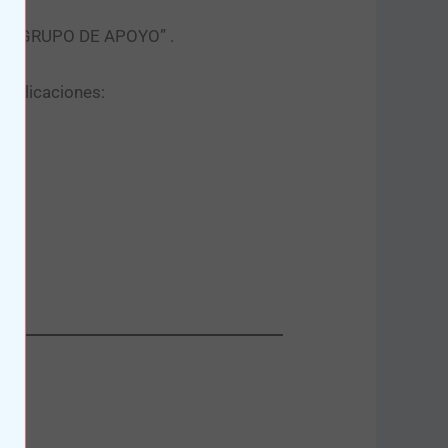
tón “GRUPO DE APOYO” .​
publicaciones: