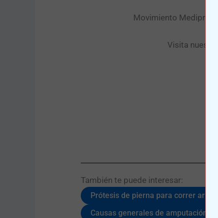
Movimiento Mediprax. P
Visita nuestr
También te puede interesar:​
Prótesis de pierna para correr arriba 
Causas generales de amputación de