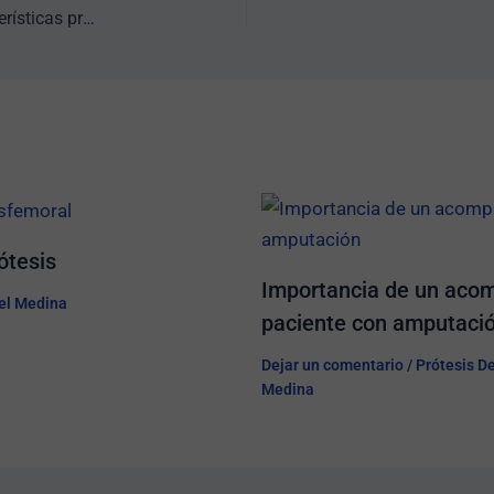
Prótesis de pierna para correr arriba de rodilla: características principales
tesis​
Importancia de un acom
l Medina
paciente con amputaci
Dejar un comentario
/
Prótesis D
Medina