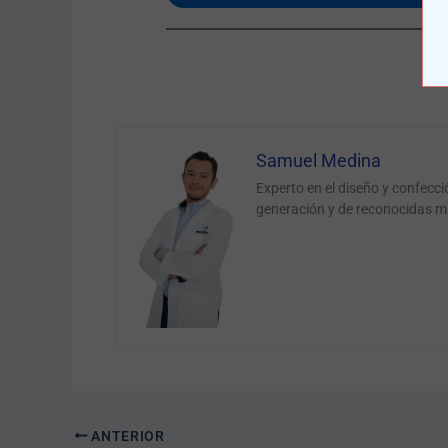
Samuel Medina
Experto en el diseño y confecc
generación y de reconocidas m
ANTERIOR