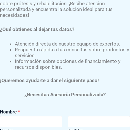
sobre prótesis y rehabilitación. ¡Recibe atención
personalizada y encuentra la solución ideal para tus
necesidades!
¿Qué obtienes al dejar tus datos?
ótesis da clic al siguiente botón:​
Atención directa de nuestro equipo de expertos.
Respuesta rápida a tus consultas sobre productos y
servicios.
Información sobre opciones de financiamiento y
recursos disponibles.
¡Queremos ayudarte a dar el siguiente paso!
uipo. Barcelona: Springer- Verlag; 2011.
¿Necesitas Asesoría Personalizada?
dotribo; 2009.
Nombre
*
GRUPO DE APOYO