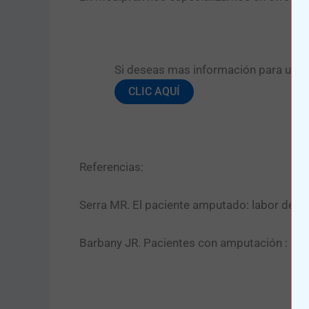
Si deseas mas información para una pr
CLIC AQUÍ
Referencias:
Serra MR. El paciente amputado: labor de eq
Barbany JR. Pacientes con amputación : Pai