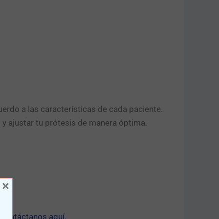
erdo a las características de cada paciente.
 y ajustar tu prótesis de manera óptima.
×
,
contáctanos aquí
.