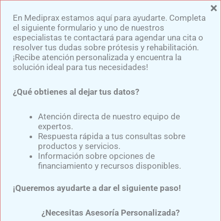
×
Ir
En Mediprax estamos aquí para ayudarte. Completa
al
el siguiente formulario y uno de nuestros
contenido
especialistas te contactará para agendar una cita o
resolver tus dudas sobre prótesis y rehabilitación.
¡Recibe atención personalizada y encuentra la
solución ideal para tus necesidades!
¿Qué obtienes al dejar tus datos?
Avances En
Atención directa de nuestro equipo de
Investigación
expertos.
Respuesta rápida a tus consultas sobre
La investigación en prótesis está en una
productos y servicios.
Información sobre opciones de
etapa emocionante de innovación y
financiamiento y recursos disponibles.
descubrimiento, con avances que
prometen transformar radicalmente la
¡Queremos ayudarte a dar el siguiente paso!
forma en que entendemos y utilizamos
estos dispositivos.
¿Necesitas Asesoría Personalizada?