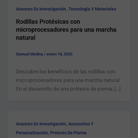
t
,
o
Avances En Investigación
Tecnología Y Materiales
¿
Rodillas Protésicas con
Q
u
microprocesadores para una marcha
é
Enviar
natural
Samuel Medina
/
enero 18, 2025
Descubre los beneficios de las rodillas con
microprocesadores para una marcha natural
En el desarrollo de una prótesis de pierna, […]
,
Avances En Investigación
Accesorios Y
,
Personalización
Prótesis De Pierna