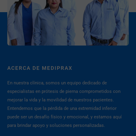
ACERCA DE MEDIPRAX
En nuestra clínica, somos un equipo dedicado de
especialistas en prótesis de pierna comprometidos con
mejorar la vida y la movilidad de nuestros pacientes.
Entendemos que la pérdida de una extremidad inferior
puede ser un desafío físico y emocional, y estamos aquí
para brindar apoyo y soluciones personalizadas.