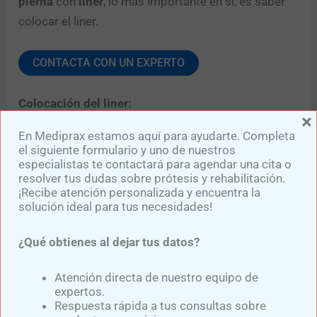
pierna
con
liner
, lo más importante en sí, es saber
colocar el liner.
CONTACTA CON UN EXPERTO
Colocación del liner:
×
En Mediprax estamos aquí para ayudarte. Completa
Para colocar el
liner
, debe darle la vuelta y sujetarlo
el siguiente formulario y uno de nuestros
como se muestra en la ilustración.
especialistas te contactará para agendar una cita o
resolver tus dudas sobre prótesis y rehabilitación.
¡Recibe atención personalizada y encuentra la
Nota:
Compruebe que el interior del
liner
esté
solución ideal para tus necesidades!
limpio, seco y sin cuerpos extraños; debido a que
podrían causar irritación en la piel.
¿Qué obtienes al dejar tus datos?
Atención directa de nuestro equipo de
Cuando el extremo final este sobre el
muñón
, genere
expertos.
una ligera compresión y poco a poco vaya
Respuesta rápida a tus consultas sobre