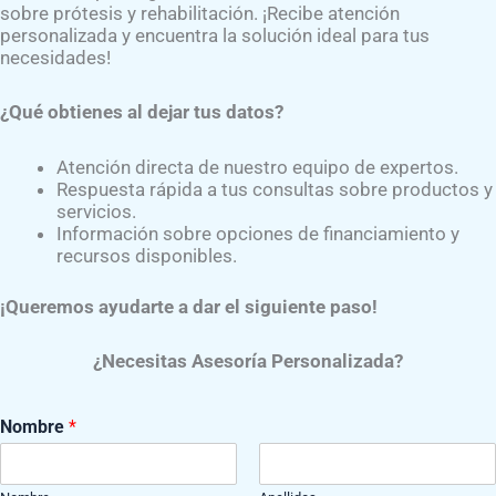
sobre prótesis y rehabilitación. ¡Recibe atención
GRUPO DE APOYO
personalizada y encuentra la solución ideal para tus
necesidades!
UNETE AL GRUPO DE APOYO “AMPUTADOS UNIDOS”​
¿Qué obtienes al dejar tus datos?
ara formar parte de este movimiento solo dale clic al bo
Atención directa de nuestro equipo de expertos.
as redes sociales y no te pierdas ningún detalle de nuestras 
Respuesta rápida a tus consultas sobre productos y
servicios.
Información sobre opciones de financiamiento y
recursos disponibles.
¡Queremos ayudarte a dar el siguiente paso!
¿Necesitas Asesoría Personalizada?
Nombre
*