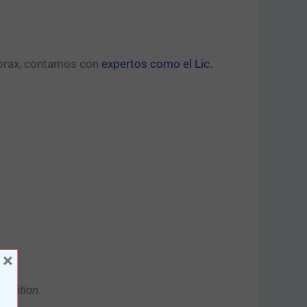
diprax, contamos con
expertos como el Lic.
×
oalition
.