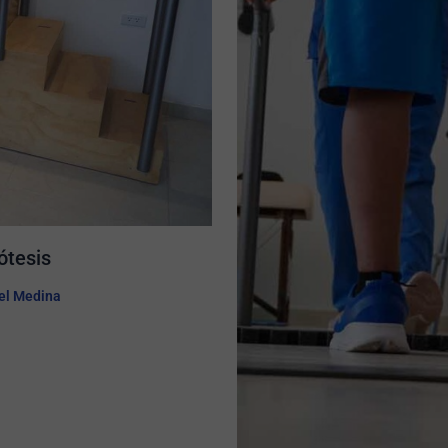
tesis​
l Medina