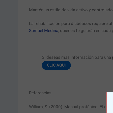
Mantén un estilo de vida activo y controlado
La rehabilitación para diabéticos requiere 
Samuel Medina
, quienes te guiarán en cada 
Si deseas mas información para una pr
CLIC AQUÍ
Referencias
William, S. (2000). Manual protésico: El cui