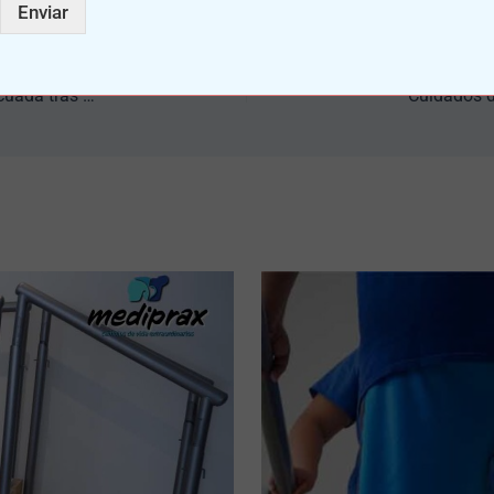
Enviar
Consecuencias de no recibir rehabilitación física adecuada tras una amputación
Cuidados d