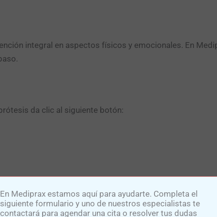
atención integral en aspectos físicos y emocionales. En Me
paso.
ótesis da clic al siguiente botón:​
En Mediprax estamos aquí para ayudarte. Completa el
siguiente formulario y uno de nuestros especialistas te
dado de la piel determina la comodidad protésica.
Amputee C
contactará para agendar una cita o resolver tus dudas