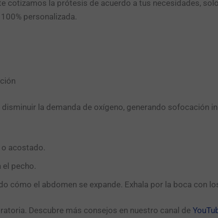
e cotizamos la prótesis de acuerdo a tus necesidades, sol
n 100% personalizada.
ación
 disminuir la demanda de oxígeno, generando sofocación i
 o acostado.
 el pecho.
ndo cómo el abdomen se expande. Exhala por la boca con los 
iratoria. Descubre más consejos en nuestro canal de
YouTu