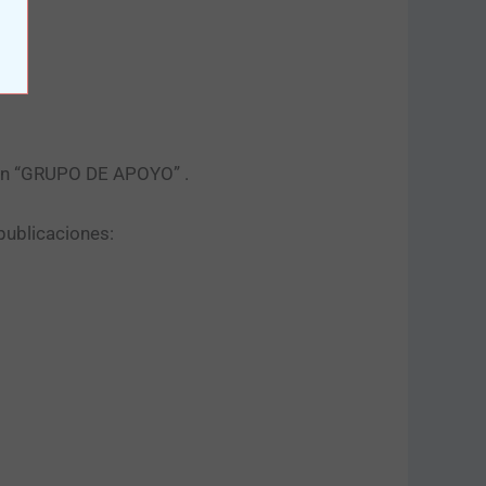
tón “GRUPO DE APOYO” .​
publicaciones: