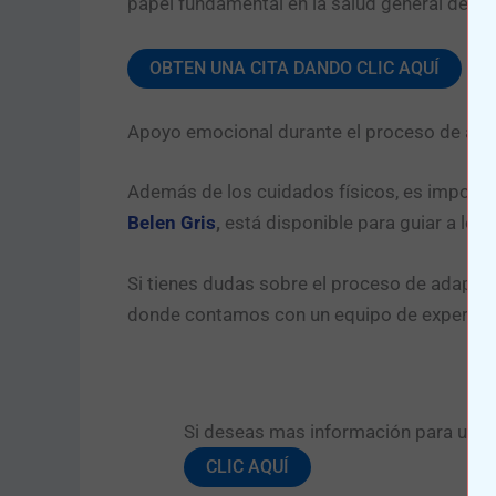
papel fundamental en la salud general del 
OBTEN UNA CITA DANDO CLIC AQUÍ
Apoyo emocional durante el proceso de ada
Además de los cuidados físicos, es importa
Belen Gris
,
está disponible para guiar a los 
Si tienes dudas sobre el proceso de adaptac
donde contamos con un equipo de expertos 
Si deseas mas información para una pr
CLIC AQUÍ