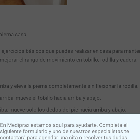
pierna sana
ejercicios básicos que puedes realizar en casa para mantene
mejorar el rango de movimiento en tobillo, rodilla y cadera.
iba y eleva la pierna completamente sin flexionar la rodilla.
rriba, mueve el tobillo hacia arriba y abajo.
iba, mueve solo los dedos del pie hacia arriba y abajo.
En Mediprax estamos aquí para ayudarte. Completa el
 eleva la pierna lateralmente sin flexionar la rodilla.
siguiente formulario y uno de nuestros especialistas te
contactará para agendar una cita o resolver tus dudas