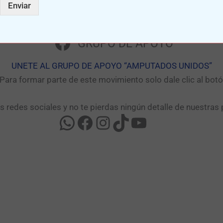
Enviar
GRUPO DE APOYO
UNETE AL GRUPO DE APOYO “AMPUTADOS UNIDOS”​
ara formar parte de este movimiento solo dale clic al bo
as redes sociales y no te pierdas ningún detalle de nuestras 