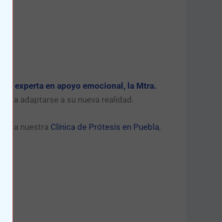
tra experta en apoyo emocional, la Mtra.
los a adaptarse a su nueva realidad.
visita nuestra
Clínica de Prótesis en Puebla
,