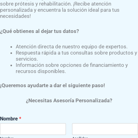
 flexiona la rodilla y eleva la pierna lentamente.
sobre prótesis y rehabilitación. ¡Recibe atención
personalizada y encuentra la solución ideal para tus
necesidades!
, flexiona la rodilla intentando que el talón llegue al glúteo.
¿Qué obtienes al dejar tus datos?
ción, levanta la pierna completa sin doblar la rodilla.
Atención directa de nuestro equipo de expertos.
Respuesta rápida a tus consultas sobre productos y
lla, utiliza los brazos para impulsarte y ponerte de pie, ma
servicios.
Información sobre opciones de financiamiento y
recursos disponibles.
es aumentar las repeticiones y, eventualmente, agregar pe
¡Queremos ayudarte a dar el siguiente paso!
¿Necesitas Asesoría Personalizada?
Nombre
*
abilitación, la Lic. Coral Romero
,
trabaja de cerca con los 
La rehabilitación temprana es clave para prevenir complicaci