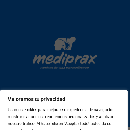
Copyright © 2026 mediprax | Web confeccionada en Sastrería
Valoramos tu privacidad
Web
Usamos cookies para mejorar su experiencia de navegación,
mostrarle anuncios o contenidos personalizados y analizar
W
F
I
T
P
h
a
n
i
e
nuestro tráfico. Al hacer clic en “Aceptar todo” usted da su
a
c
s
k
o