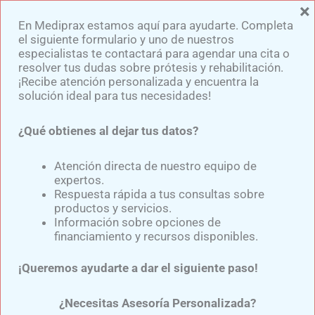
×
Ir
En Mediprax estamos aquí para ayudarte. Completa
al
el siguiente formulario y uno de nuestros
contenido
especialistas te contactará para agendar una cita o
resolver tus dudas sobre prótesis y rehabilitación.
¡Recibe atención personalizada y encuentra la
solución ideal para tus necesidades!
¿Qué obtienes al dejar tus datos?
Pie Protésico Sach: La
Solución Funcional Para Tu
Atención directa de nuestro equipo de
expertos.
Marcha
Respuesta rápida a tus consultas sobre
productos y servicios.
Información sobre opciones de
financiamiento y recursos disponibles.
Por
Samuel Medina
/
julio 7, 2025
¡Queremos ayudarte a dar el siguiente paso!
El pie protésico Sach
ha sido un pilar en la
rehabilitación de pacientes con amputación de
¿Necesitas Asesoría Personalizada?