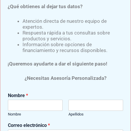
especialista que presente que tenga credencial que
¿Qué obtienes al dejar tus datos?
avale sus conocimientos.
Atención directa de nuestro equipo de
expertos.
Respuesta rápida a tus consultas sobre
productos y servicios.
Si deseas mas información par una prótesis
Información sobre opciones de
financiamiento y recursos disponibles.
da clic al siguiente botón:​
CLIC AQUÍ
¡Queremos ayudarte a dar el siguiente paso!
¿Necesitas Asesoría Personalizada?
Nombre
*
Nombre
Apellidos
También te puede interesar:​
N
Correo electrónico
*
ú
Discapacidad en México – Población con