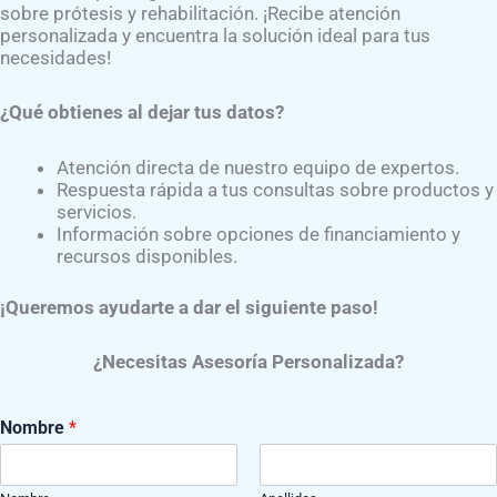
 emocional, lo que ayuda a los pacientes a superar los
retos
sobre prótesis y rehabilitación. ¡Recibe atención
personalizada y encuentra la solución ideal para tus
necesidades!
amputaron por DIABETES, vuelvo a retomar mi vida
¿Qué obtienes al dejar tus datos?
Atención directa de nuestro equipo de expertos.
Respuesta rápida a tus consultas sobre productos y
servicios.
Información sobre opciones de financiamiento y
recursos disponibles.
¡Queremos ayudarte a dar el siguiente paso!
¿Necesitas Asesoría Personalizada?
Nombre
*