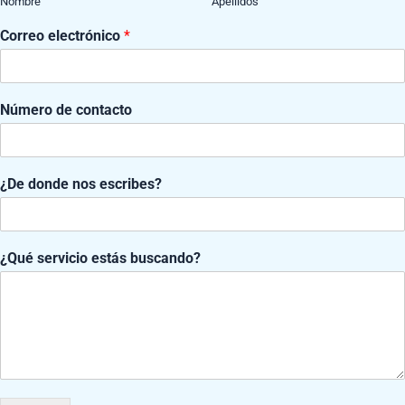
Nombre
Apellidos
Correo electrónico
*
Número de contacto
¿De donde nos escribes?
*
¿Qué servicio estás buscando?
d
o
n
 personalizadas, ofreciendo soluciones ajustadas a las nec
d
e
N
ú
m