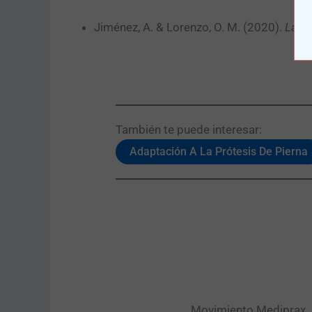
Jiménez, A. & Lorenzo, O. M. (2020).
La te
También te puede interesar:​
Adaptación A La Prótesis De Pierna
Movimiento Mediprax. P