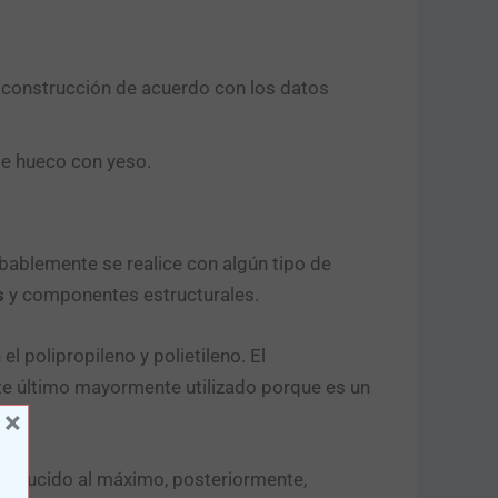
e construcción de acuerdo con los datos
de hueco con yeso.
ablemente se realice con algún tipo de
s
y componentes estructurales.
 polipropileno y polietileno. El
ste último mayormente utilizado porque es un
×
 reducido al máximo, posteriormente,