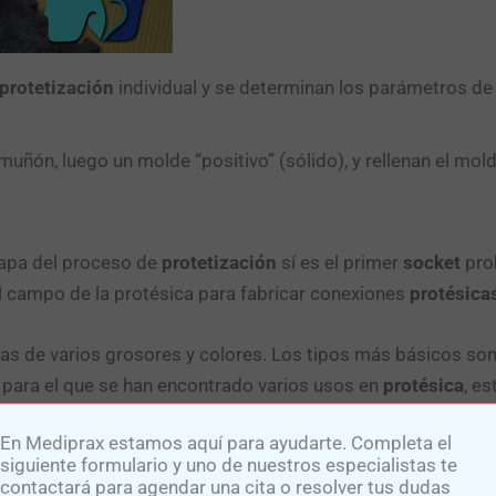
protetización
individual y se determinan los parámetros d
uñón, luego un molde “positivo” (sólido), y rellenan el mol
apa del proceso de
protetización
sí es el primer
socket
prob
 campo de la protésica para fabricar conexiones
protésica
s de varios grosores y colores. Los tipos más básicos son el
o para el que se han encontrado varios usos en
protésica
, e
e permitirá que el paciente use la
prótesis
.
En Mediprax estamos aquí para ayudarte. Completa el
siguiente formulario y uno de nuestros especialistas te
icado hasta que finalmente el
muñón
del paciente se haya
contactará para agendar una cita o resolver tus dudas