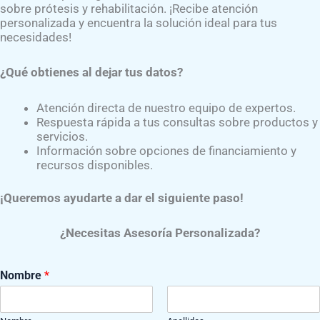
ya no reducirá o incrementará su grosor se procederá a real
sobre prótesis y rehabilitación. ¡Recibe atención
personalizada y encuentra la solución ideal para tus
tos.
necesidades!
¿Qué obtienes al dejar tus datos?
Atención directa de nuestro equipo de expertos.
Respuesta rápida a tus consultas sobre productos y
servicios.
sis
. Las piezas del sistema de crecimiento y de los elementos
Información sobre opciones de financiamiento y
recursos disponibles.
 son fabricados por las empresas especializadas en esto
y prótesis
.
¡Queremos ayudarte a dar el siguiente paso!
dillas, tubos, pilones, tobillos, rotadores y otros adaptador
¿Necesitas Asesoría Personalizada?
Nombre
*
na alternativa más liviana que el acero. No es tan duro pero,
r los requisitos de diseño y superar las pruebas necesarias