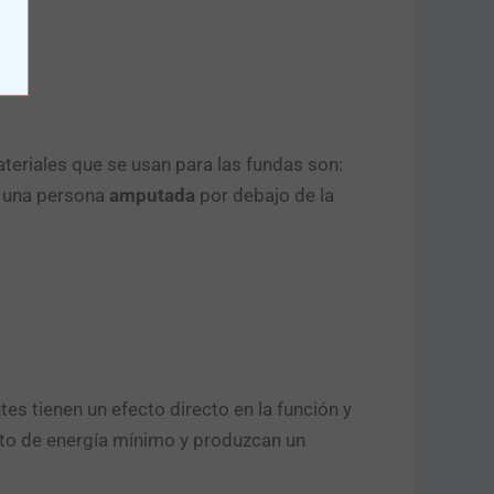
teriales que se usan para las fundas son:
e una persona
amputada
por debajo de la
es tienen un efecto directo en la función y
sto de energía mínimo y produzcan un