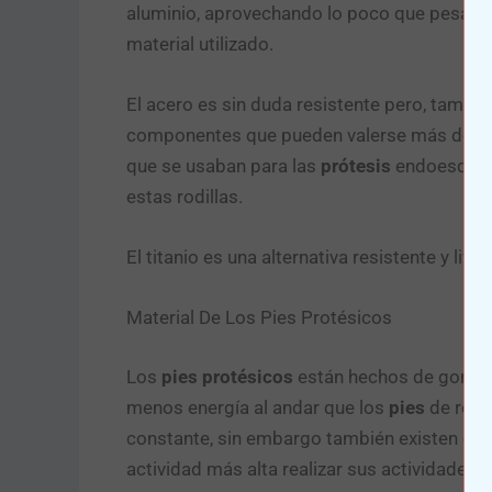
aluminio, aprovechando lo poco que pesa. Alg
material utilizado.
El acero es sin duda resistente pero, tambi
componentes que pueden valerse más de la re
que se usaban para las
prótesis
endoesquelé
estas rodillas.
El titanio es una alternativa resistente y liv
Material De Los Pies Protésicos
Los
pies protésicos
están hechos de gomaes
menos energía al andar que los
pies
de resp
constante, sin embargo también existen otro
actividad más alta realizar sus actividades