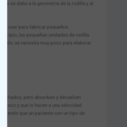
ue se debe a la geometría de la rodilla y al
uede usar para fabricar pequeños
rincipio, las pequeñas unidades de rodilla
pesado, se necesita muy poco para elaborar
olchados, pero absorben y devuelven
n poco y que lo hacen a una velocidad
mitiendo que un paciente con un tipo de