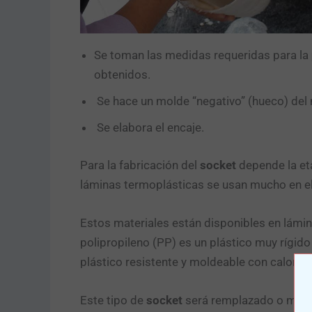
Se toman las medidas requeridas para la
obtenidos.
Se hace un molde “negativo” (hueco) del m
Se elabora el encaje.
Para la fabricación del
socket
depende la et
láminas termoplásticas se usan mucho en el
Estos materiales están disponibles en lámina
polipropileno (PP) es un plástico muy rígid
plástico resistente y moldeable con calor qu
Este tipo de
socket
será remplazado o modif