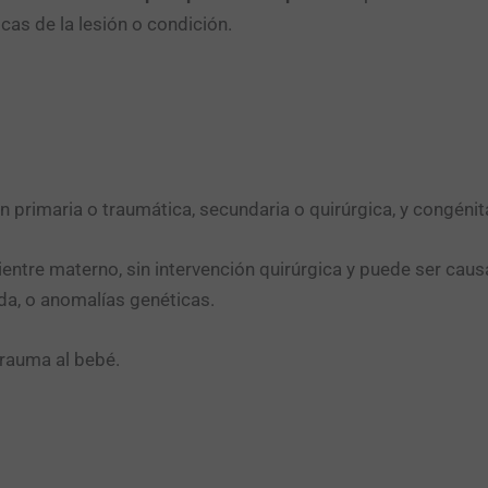
icas de la lesión o condición.
n primaria o traumática, secundaria o quirúrgica, y congéni
 vientre materno, sin intervención quirúrgica y puede ser c
a, o anomalías genéticas.
trauma al bebé.