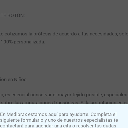
NTE BOTÓN:
e cotizamos la prótesis de acuerdo a tus necesidades, sol
n 100% personalizada.
ión en Niños
, es esencial conservar el mayor tejido posible, especialme
obre las amputaciones transóseas. Si la amputación es en 
cilita una mejor movilidad y adaptación a la prótesis.
En Mediprax estamos aquí para ayudarte. Completa el
siguiente formulario y uno de nuestros especialistas te
contactará para agendar una cita o resolver tus dudas
 a brindar prótesis adecuadas a las características y nece