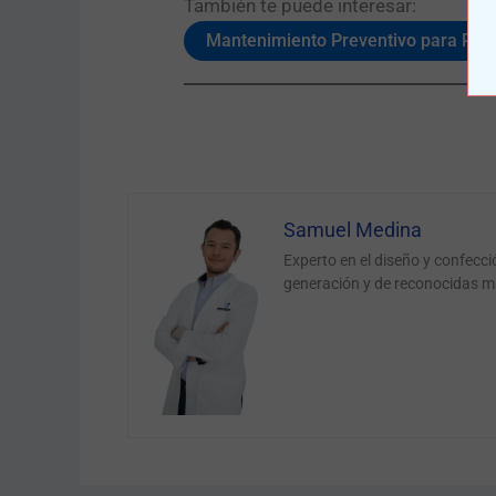
También te puede interesar:​
Mantenimiento Preventivo para Prót
Samuel Medina
Experto en el diseño y confecc
generación y de reconocidas m