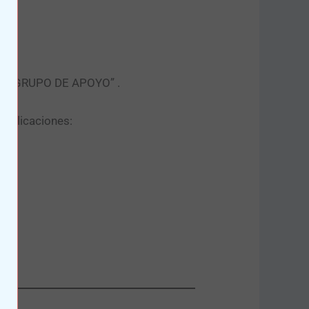
tón “GRUPO DE APOYO” .​
publicaciones: