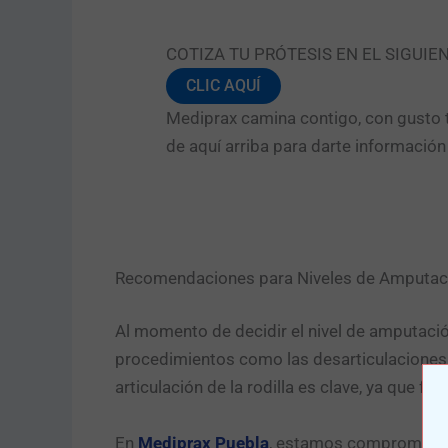
COTIZA TU PRÓTESIS EN EL SIGUIE
CLIC AQUÍ
Mediprax camina contigo, con gusto t
de aquí arriba para darte informació
Recomendaciones para Niveles de Amputac
Al momento de decidir el nivel de amputación
procedimientos como las desarticulaciones s
articulación de la rodilla es clave, ya que fa
En
Mediprax Puebla
, estamos comprometidos