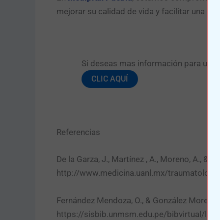
mejorar su calidad de vida y facilitar una ada
Si deseas mas información para una pr
CLIC AQUÍ
Referencias
De la Garza, J., Martínez , A., Moreno, A., & S
http://www.medicina.uanl.mx/traumatolog
Fernández Mendoza, O., & González Moreno,
https://sisbib.unmsm.edu.pe/bibvirtual/libr