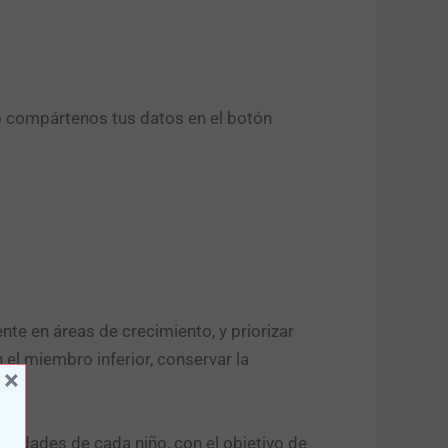
o compártenos tus datos en el botón
nte en áreas de crecimiento, y priorizar
el miembro inferior, conservar la
×
sidades de cada niño, con el objetivo de