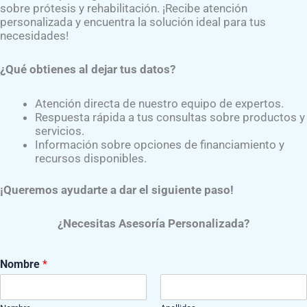
sobre prótesis y rehabilitación. ¡Recibe atención
ptación eficiente.
personalizada y encuentra la solución ideal para tus
necesidades!
¿Qué obtienes al dejar tus datos?
ótesis da clic al siguiente botón:​
Atención directa de nuestro equipo de expertos.
Respuesta rápida a tus consultas sobre productos y
servicios.
Información sobre opciones de financiamiento y
recursos disponibles.
¡Queremos ayudarte a dar el siguiente paso!
erna, S. (2014).
Curso de ortopedia pediátrica.
Obtenido de Am
¿Necesitas Asesoría Personalizada?
ia/wp-content/uploads/2014/11/AmputacionesenNinos.pdf
Nombre
*
 Á. (2021).
Cirugía Radical en el Aparato Locomotor
. Obtenid
os/medicina/cirugia/tomo_ii/cirugia_ral.htm