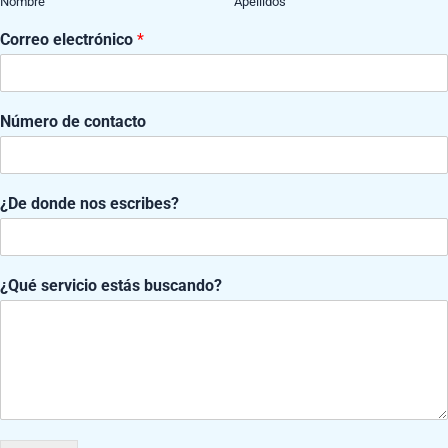
Nombre
Apellidos
Correo electrónico
*
Número de contacto
b
¿De donde nos escribes?
u
s
c
a
¿Qué servicio estás buscando?
n
d
o
?
¿
D
ctivos donde los profesionales involucrados en el
cuidado 
e
ivos de asistencia
se reúnen para conocer los últimos avance
e