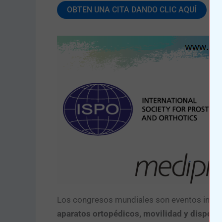
OBTEN UNA CITA DANDO CLIC AQUÍ
Los congresos mundiales son eventos intera
aparatos ortopédicos, movilidad y disposit