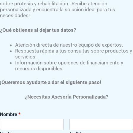
sobre prótesis y rehabilitación. ¡Recibe atención
iedad era multidisciplinaria, con el mismo estatus para to
personalizada y encuentra la solución ideal para tus
al era mejorar la rehabilitación de todas las personas con d
necesidades!
¿Qué obtienes al dejar tus datos?
Atención directa de nuestro equipo de expertos.
Respuesta rápida a tus consultas sobre productos y
servicios.
Información sobre opciones de financiamiento y
recursos disponibles.
dos en prótesis y ortesis, cirujanos ortopédicos, médicos 
rmeras e ingenieros biomecánicos y rehabilitación
, orgu
¡Queremos ayudarte a dar el siguiente paso!
ión de la ISPO
y él
licenciado en Ortesis y Prótesis
es miemb
¿Necesitas Asesoría Personalizada?
ndo en conjunto con sus miembros asociados (EM) ha propo
spectos de la ciencia, la práctica y la educación relacionad
Nombre
*
ría de rehabilitación y afines áreas.