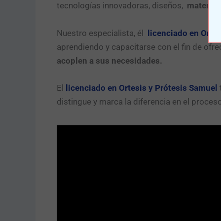
tecnologías innovadoras, diseños,
material
Nuestro especialista, él
licenciado en Orte
aprendiendo y capacitarse con el fin de ofre
acoplen a sus necesidades.
El
licenciado en Ortesis y Prótesis Samuel
distingue y marca la diferencia en el proceso