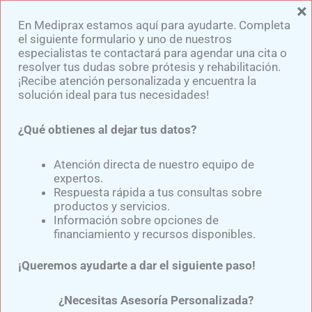
×
Ir
En Mediprax estamos aquí para ayudarte. Completa
al
el siguiente formulario y uno de nuestros
contenido
especialistas te contactará para agendar una cita o
resolver tus dudas sobre prótesis y rehabilitación.
¡Recibe atención personalizada y encuentra la
solución ideal para tus necesidades!
¿Qué obtienes al dejar tus datos?
Beneficios de un pie
protésico dinámico para
Atención directa de nuestro equipo de
expertos.
una marcha natural
Respuesta rápida a tus consultas sobre
productos y servicios.
Información sobre opciones de
financiamiento y recursos disponibles.
Por
Samuel Medina
/
noviembre 22, 2024
¡Queremos ayudarte a dar el siguiente paso!
El
pie protésico dinámico
es uno de los
componentes más avanzados en prótesis de pierna,
¿Necesitas Asesoría Personalizada?