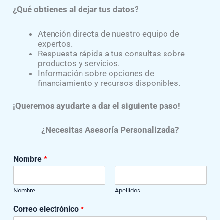
En nuestra
clínica de evaluación del pie Puebla
,
¿Qué obtienes al dejar tus datos?
estamos para servirte con una gran variedad de
productos, desde:
aparatos ortopédicos
,
prótesis
Atención directa de nuestro equipo de
de brazo
,
prótesis de pierna
y
plantillas
expertos.
Respuesta rápida a tus consultas sobre
ortopédicas a la medida.
productos y servicios.
Información sobre opciones de
financiamiento y recursos disponibles.
¡Queremos ayudarte a dar el siguiente paso!
Si deseas mas información para una prótesis
da clic al siguiente botón:​
¿Necesitas Asesoría Personalizada?
CLIC AQUÍ
Nombre
*
GRUPO DE APOYO
Nombre
Apellidos
Correo electrónico
*
UNETE AL GRUPO DE APOYO “AMPUTADOS