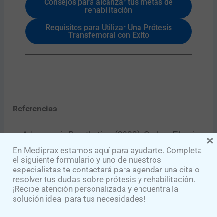
Consejos para alcanzar tus metas de
rehabilitación
Requisitos para Utilizar Una Prótesis
Transfemoral con Éxito
Referencias
Advances in Prosthetics. (2023). Carbon Fiber in
×
Prosthetic Design. Obtenido de
En Mediprax estamos aquí para ayudarte. Completa
el siguiente formulario y uno de nuestros
https://www.sciencedirect.com
especialistas te contactará para agendar una cita o
resolver tus dudas sobre prótesis y rehabilitación.
MayoClinic. (2020). Prótesis y materiales
¡Recibe atención personalizada y encuentra la
avanzados. Obtenido de
solución ideal para tus necesidades!
https://www.mayoclinic.org