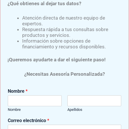
¿Qué obtienes al dejar tus datos?
Atención directa de nuestro equipo de
expertos.
Respuesta rápida a tus consultas sobre
productos y servicios.
Información sobre opciones de
financiamiento y recursos disponibles.
¡Queremos ayudarte a dar el siguiente paso!
¿Necesitas Asesoría Personalizada?
Samuel Medina
Experto en el diseño y confección de diversas prótesis para
Nombre
*
miembro superior y prótesis para miembro inferior,
elaboradas con componentes de última generación y de
reconocidas marcas como: Ottobock, Ossur, Oandp, Willow
Nombre
Apellidos
Wood, entre otras.
d
Correo electrónico
*
e