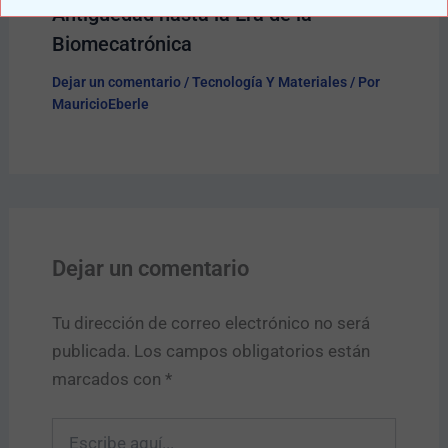
Antigüedad hasta la Era de la
Biomecatrónica
Dejar un comentario
/
Tecnología Y Materiales
/ Por
MauricioEberle
Dejar un comentario
Tu dirección de correo electrónico no será
publicada.
Los campos obligatorios están
marcados con
*
Escribe
aquí...