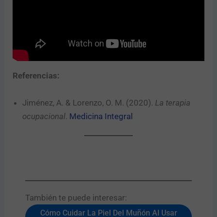
Referencias:
Jiménez, A. & Lorenzo, O. M. (2020).
La terapia
ocupacional
.
Medicina Integral
También te puede interesar:​
Cómo Cuidar La Piel Del Muñón Al Usar