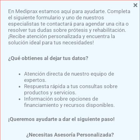
×
Ir
En Mediprax estamos aquí para ayudarte. Completa
al
el siguiente formulario y uno de nuestros
contenido
especialistas te contactará para agendar una cita o
resolver tus dudas sobre prótesis y rehabilitación.
¡Recibe atención personalizada y encuentra la
solución ideal para tus necesidades!
¿Qué obtienes al dejar tus datos?
Prótesis De Pierna Para La
Recuperación De Movilidad
Atención directa de nuestro equipo de
expertos.
Respuesta rápida a tus consultas sobre
productos y servicios.
Por
Samuel Medina
/
febrero 22, 2025
Información sobre opciones de
financiamiento y recursos disponibles.
La
prótesis de pierna para la recuperación de la
¡Queremos ayudarte a dar el siguiente paso!
movilidad
tras una amputación. Este proceso
conlleva importantes
retos
físicos y
emocionales
¿Necesitas Asesoría Personalizada?
tanto para los pacientes como para sus familias.