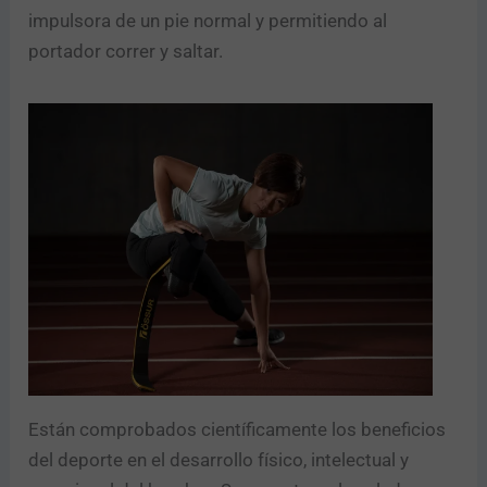
o
impulsora de un pie normal y permitiendo al
?
N
portador correr y saltar.
ú
m
e
Enviar
r
o
Están comprobados científicamente los beneficios
del deporte en el desarrollo físico, intelectual y