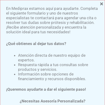
×
Ir
En Mediprax estamos aquí para ayudarte. Completa
al
el siguiente formulario y uno de nuestros
contenido
especialistas te contactará para agendar una cita o
resolver tus dudas sobre prótesis y rehabilitación.
¡Recibe atención personalizada y encuentra la
solución ideal para tus necesidades!
¿Qué obtienes al dejar tus datos?
Prótesis Para Correr
Atención directa de nuestro equipo de
expertos.
Por
Samuel Medina
/
abril 3, 2024
Respuesta rápida a tus consultas sobre
productos y servicios.
Información sobre opciones de
Origen de las prótesis deportivas
financiamiento y recursos disponibles.
Las
prótesis para correr
tienen su origen en 1976
¡Queremos ayudarte a dar el siguiente paso!
cuando el deportista estadounidense Van Phillips,
¿Necesitas Asesoría Personalizada?
entonces estudiante en Arizona, sufrió una