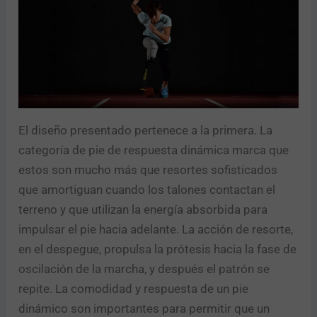
El diseño presentado pertenece a la primera. La
categoría de pie de respuesta dinámica marca que
estos son mucho más que resortes sofisticados
que amortiguan cuando los talones contactan el
terreno y que utilizan la energía absorbida para
impulsar el pie hacia adelante. La acción de resorte,
en el despegue, propulsa la prótesis hacia la fase de
oscilación de la marcha, y después el patrón se
repite. La comodidad y respuesta de un pie
dinámico son importantes para permitir que un