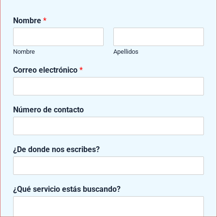
enfatiza la importancia de tener expectativas
Nombre
*
realistas.
Nombre
Apellidos
Correo electrónico
*
Número de contacto
¿De donde nos escribes?
e
¿Qué servicio estás buscando?
s
t
á