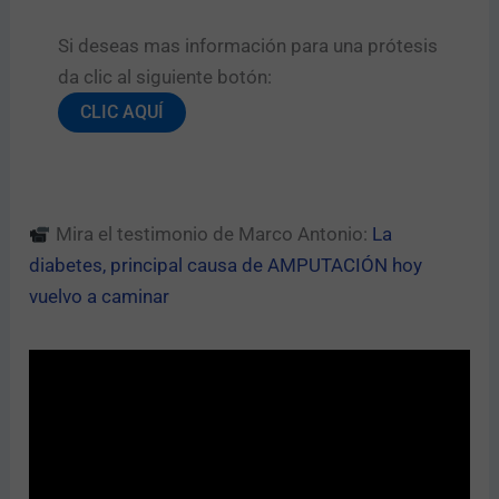
Si deseas mas información para una prótesis
da clic al siguiente botón:​
CLIC AQUÍ
Mira el testimonio de Marco Antonio:
La
diabetes, principal causa de AMPUTACIÓN hoy
vuelvo a caminar