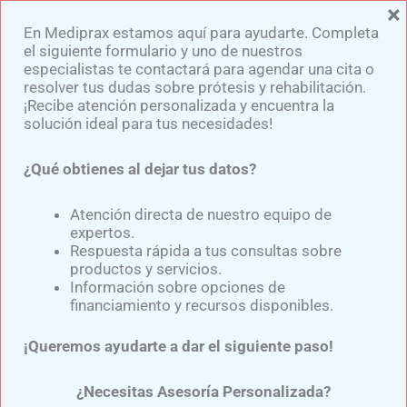
×
Ir
En Mediprax estamos aquí para ayudarte. Completa
al
el siguiente formulario y uno de nuestros
contenido
especialistas te contactará para agendar una cita o
resolver tus dudas sobre prótesis y rehabilitación.
¡Recibe atención personalizada y encuentra la
solución ideal para tus necesidades!
¿Qué obtienes al dejar tus datos?
Retos Al Usar Prótesis De
Pierna
Atención directa de nuestro equipo de
expertos.
Respuesta rápida a tus consultas sobre
productos y servicios.
Por
Samuel Medina
/
junio 11, 2025
Información sobre opciones de
financiamiento y recursos disponibles.
Los
retos al usar prótesis de pierna
son variados y
¡Queremos ayudarte a dar el siguiente paso!
conocerlos ayuda a superarlos de manera exitosa.
Nuestra experta en rehabilitación antes y durante
¿Necesitas Asesoría Personalizada?
el uso de prótesis de pierna la
Lic. Coral Romero