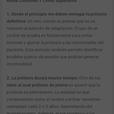
Retos Comunes Y Cómo Superarlos
s
d
o
1. Desde el principio me deben entregar la prótesis
n
definitiva:
Un reto común es pensar que no se
d
requiere un periodo de adaptación. El uso de un
e
Enviar
b
socket de prueba es fundamental para evitar
u
lesiones y ajustar la prótesis a las necesidades del
s
c
paciente. Este periodo también permite identificar
a
posibles puntos de presión que podrían generar
n
incomodidad.
d
o
?
2. La prótesis durará mucho tiempo:
Otro de los
retos al usar prótesis de pierna
es asumir que la
prótesis es permanente. La realidad es que
componentes como el socket y el liner necesitan
reemplazo cada 2 o 3 años, dependiendo del
mantenimiento. Además, el pie protésico y las