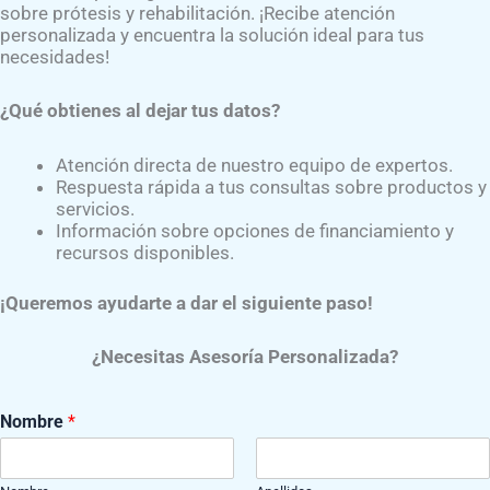
sobre prótesis y rehabilitación. ¡Recibe atención
e cotizamos la prótesis de acuerdo a tus necesidades, sol
personalizada y encuentra la solución ideal para tus
n 100% personalizada.
necesidades!
¿Qué obtienes al dejar tus datos?
Atención directa de nuestro equipo de expertos.
Respuesta rápida a tus consultas sobre productos y
servicios.
Información sobre opciones de financiamiento y
recursos disponibles.
variedad de rodillas para
prótesis de pierna
, además de qu
odillas protésicas
cubrían el sistema de péndulo. En la actua
¡Queremos ayudarte a dar el siguiente paso!
umáticos e incluso con alta tecnología como lo son las
rod
¿Necesitas Asesoría Personalizada?
acerca de las
rodillas mecánicas
y como se dividen en dos ti
Nombre
*