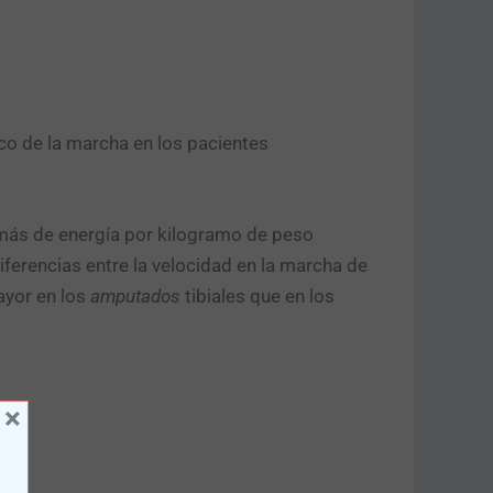
co de la marcha en los pacientes
más de energía por kilogramo de peso
iferencias entre la velocidad en la marcha de
ayor en los
amputados
tibiales que en los
×