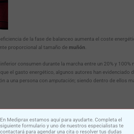
ficiencia de la fase de balanceo aumenta el coste energéti
nte proporcional al tamaño de
muñón
.
inferior consumen durante la marcha entre un 20% y 100% 
al que el gasto energético, algunos autores han evidenciado d
ión a una persona con
amputación
; siendo dentro de ellos m
En Mediprax estamos aquí para ayudarte. Completa el
NTE BOTÓN:
siguiente formulario y uno de nuestros especialistas te
contactará para agendar una cita o resolver tus dudas