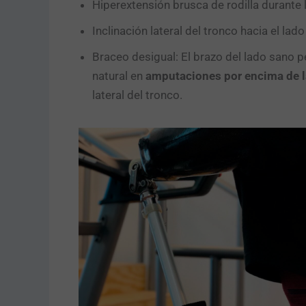
Hiperextensión brusca de rodilla durante l
Inclinación lateral del tronco hacia el lado
Braceo desigual: El brazo del lado sano p
natural en
amputaciones por encima de la
lateral del tronco.