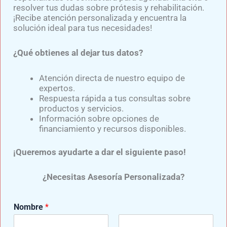
resolver tus dudas sobre prótesis y rehabilitación.
Testimonios Que Inspiran:Vida Después
¡Recibe atención personalizada y encuentra la
De La Amputación
solución ideal para tus necesidades!
Datos Sobre Las Amputaciones De Pierna
En 2025
¿Qué obtienes al dejar tus datos?
Atención directa de nuestro equipo de
expertos.
Respuesta rápida a tus consultas sobre
productos y servicios.
Información sobre opciones de
GRUPO DE APOYO
financiamiento y recursos disponibles.
UNETE AL GRUPO DE APOYO “AMPUTADOS
¡Queremos ayudarte a dar el siguiente paso!
UNIDOS”​
Movimiento Mediprax. Para formar parte de
¿Necesitas Asesoría Personalizada?
este movimiento solo dale clic al botón
“GRUPO DE APOYO” .​
Nombre
*