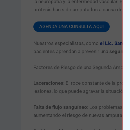
la neuropatía y la enfermedad vascular. En
M
prótesis han sido amputados a causa de com
AGENDA UNA CONSULTA AQUÍ
Nuestros especialistas, como
el Lic. Samu
pacientes aprendan a prevenir una
segunda 
Factores de Riesgo de una Segunda Amputa
Laceraciones
: El roce constante de la próte
lesiones, lo que puede agravar la situación.
Falta de flujo sanguíneo
: Los problemas circ
aumentando el riesgo de nuevas amputacio