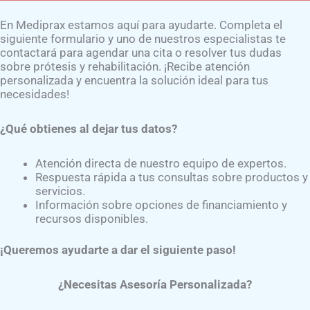
En Mediprax estamos aquí para ayudarte. Completa el
Inicio
Contáctanos
Experto
siguiente formulario y uno de nuestros especialistas te
contactará para agendar una cita o resolver tus dudas
sobre prótesis y rehabilitación. ¡Recibe atención
personalizada y encuentra la solución ideal para tus
necesidades!
¿Qué obtienes al dejar tus datos?
Transtibial Puede Necesitar u
Atención directa de nuestro equipo de expertos.
Respuesta rápida a tus consultas sobre productos y
servicios.
Información sobre opciones de financiamiento y
recursos disponibles.
¡Queremos ayudarte a dar el siguiente paso!
 son un problema de salud pública a nivel mundial, y los pa
¿Necesitas Asesoría Personalizada?
amputados transtibiales
es más frecuente en personas co