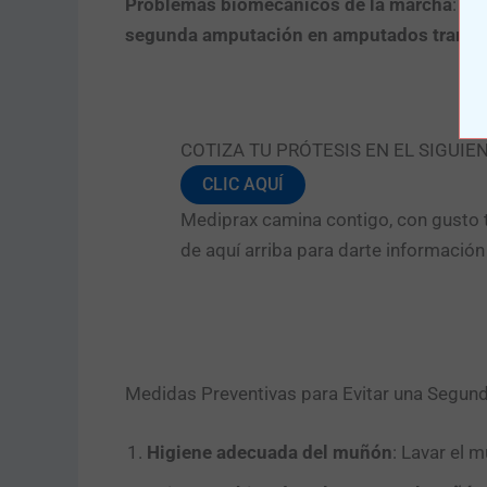
Problemas biomecánicos de la marcha
: Lo
segunda amputación en amputados transti
COTIZA TU PRÓTESIS EN EL SIGUIE
CLIC AQUÍ
Mediprax camina contigo, con gusto t
de aquí arriba para darte informació
Medidas Preventivas para Evitar una Segu
Higiene adecuada del muñón
: Lavar el 