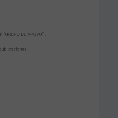
tón “GRUPO DE APOYO” .​
publicaciones: