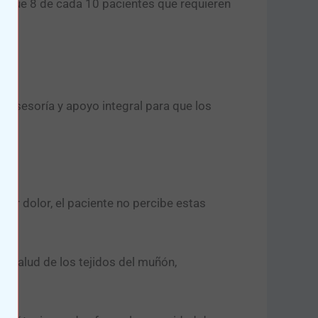
 que 8 de cada 10 pacientes que requieren
en asesoría y apoyo integral para que los
ntir dolor, el paciente no percibe estas
la salud de los tejidos del muñón,