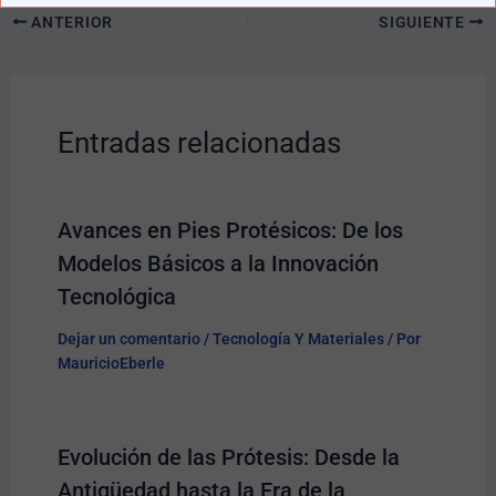
ANTERIOR
SIGUIENTE
Entradas relacionadas
Avances en Pies Protésicos: De los
Modelos Básicos a la Innovación
Tecnológica
Dejar un comentario
/
Tecnología Y Materiales
/ Por
MauricioEberle
Evolución de las Prótesis: Desde la
Antigüedad hasta la Era de la