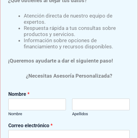
¿Qué obtienes al dejar tus datos?
GRUPO DE APOYO
Atención directa de nuestro equipo de
expertos.
UNETE AL GRUPO DE APOYO “AMPUTADOS
Respuesta rápida a tus consultas sobre
UNIDOS”​
productos y servicios.
Información sobre opciones de
Movimiento Mediprax. Para formar parte de
financiamiento y recursos disponibles.
este movimiento solo dale clic al botón
“GRUPO DE APOYO” .​
¡Queremos ayudarte a dar el siguiente paso!
¿Necesitas Asesoría Personalizada?
Visita nuestras redes sociales y no te pierdas
ningún detalle de nuestras publicaciones:
Nombre
*
Nombre
Apellidos
¿
Correo electrónico
*
D
e