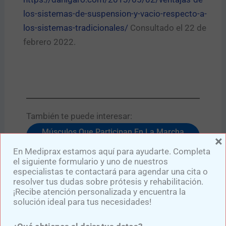
los-sistemas-de-suspension-y-vacio-respecto-a-
los-sistemas-tradicionales/
Consultado el 22 de
febrero 2022.
También te puede interesar:​
Músculos Que Participan En La Marcha
×
Con Prótesis Transtibial
En Mediprax estamos aquí para ayudarte. Completa
Cómo Prevenir Lesiones Al Usar Prótesis:
el siguiente formulario y uno de nuestros
Consejos Para Una Adaptación Segura
especialistas te contactará para agendar una cita o
resolver tus dudas sobre prótesis y rehabilitación.
¡Recibe atención personalizada y encuentra la
solución ideal para tus necesidades!