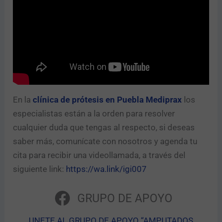
En la
clínica de prótesis en Puebla Mediprax
los
especialistas están a la orden para resolver
cualquier duda que tengas al respecto, si deseas
saber más, comunícate con nosotros y agenda tu
cita para recibir una videollamada, a través del
siguiente link:
https://wa.link/igi007
GRUPO DE APOYO
UNETE AL GRUPO DE APOYO “AMPUTADOS