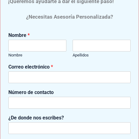
¡Queremos ayudarte a dar el siguiente paso!
da clic al siguiente botón:​
CLIC AQUÍ
¿Necesitas Asesoría Personalizada?
Nombre
*
Nombre
Apellidos
e
Correo electrónico
*
s
También te puede interesar:​
c
r
Importancia De La Rehabilitación Para el
i
Amputado
Número de contacto
b
e
Prótesis De Pierna Para Niños Por Arriba
De Rodilla
s
?
¿De donde nos escribes?
e
s
c
r