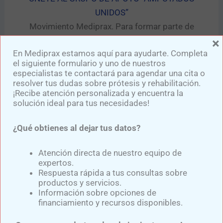
UNIDOS”​
Movimiento Mediprax. Para formar parte de
×
este movimiento solo dale clic al botón
En Mediprax estamos aquí para ayudarte. Completa
“GRUPO DE APOYO” .​
el siguiente formulario y uno de nuestros
especialistas te contactará para agendar una cita o
Visita nuestras redes sociales y no te pierdas
resolver tus dudas sobre prótesis y rehabilitación.
¡Recibe atención personalizada y encuentra la
ningún detalle de nuestras publicaciones:
solución ideal para tus necesidades!
¿Qué obtienes al dejar tus datos?
Atención directa de nuestro equipo de
expertos.
Respuesta rápida a tus consultas sobre
productos y servicios.
Información sobre opciones de
financiamiento y recursos disponibles.
Si deseas mas información para una prótesis