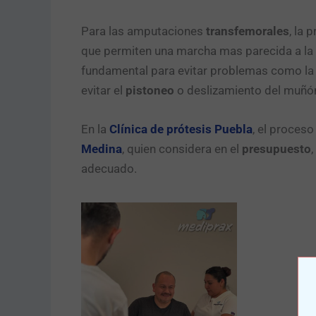
Para las amputaciones
transfemorales
, la 
que permiten una marcha mas parecida a la n
fundamental para evitar problemas como la 
evitar el
pistoneo
o deslizamiento del muñón
En la
Clínica de prótesis Puebla
, el proceso
Medina
, quien considera en el
presupuesto
,
adecuado.