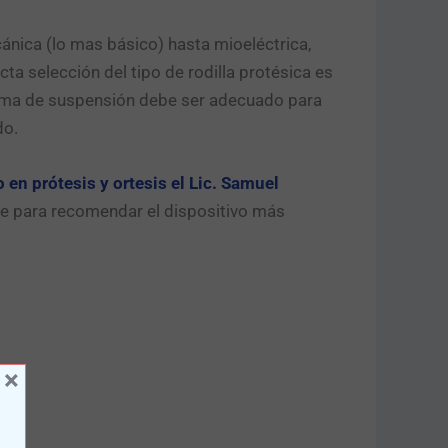
ecánica (lo mas básico) hasta mioeléctrica,
a selección del tipo de rodilla protésica es
tema de suspensión debe ser adecuado para
do.
 en prótesis y ortesis el Lic. Samuel
ente para recomendar el dispositivo más
×