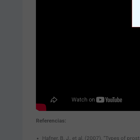
Referencias:
Hafner, B. J., et al. (2007). “Types of pr