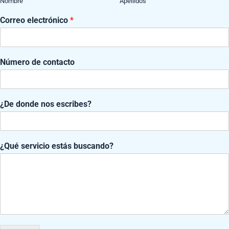
Nombre
Apellidos
Correo electrónico
*
Número de contacto
entran en nuestro canal de YouTube:
¿
¿De donde nos escribes?
D
e
e
s
¿Qué servicio estás buscando?
c
r
i
b
e
s
?
N