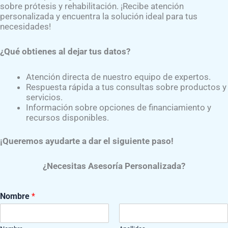
sobre prótesis y rehabilitación. ¡Recibe atención
personalizada y encuentra la solución ideal para tus
necesidades!
¿Qué obtienes al dejar tus datos?
Atención directa de nuestro equipo de expertos.
Respuesta rápida a tus consultas sobre productos y
servicios.
Información sobre opciones de financiamiento y
eso integral de rehabilitación supervisado por especialistas
recursos disponibles.
cas para fortalecer el muñón, mejorar la marcha y aumentar 
¡Queremos ayudarte a dar el siguiente paso!
enfrentar los retos que implica la amputación, por ello
la M
¿Necesitas Asesoría Personalizada?
Nombre
*
ótesis da clic al siguiente botón:​