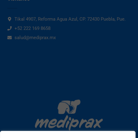
Tikal 4907, Reforma Agua Azul, CP. 72430 Puebla, Pue.
+52 222 169 8658
salud@mediprax.mx