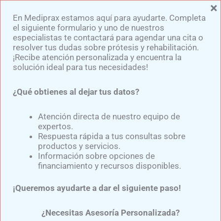
×
Ir
En Mediprax estamos aquí para ayudarte. Completa
al
el siguiente formulario y uno de nuestros
contenido
especialistas te contactará para agendar una cita o
resolver tus dudas sobre prótesis y rehabilitación.
¡Recibe atención personalizada y encuentra la
solución ideal para tus necesidades!
¿Qué obtienes al dejar tus datos?
Tipos De Vendaje Para El
Muñón
Atención directa de nuestro equipo de
expertos.
Respuesta rápida a tus consultas sobre
productos y servicios.
Por
Samuel Medina
/
septiembre 3, 2024
Información sobre opciones de
financiamiento y recursos disponibles.
Un vendaje es el procedimiento llevado de una
¡Queremos ayudarte a dar el siguiente paso!
técnica consistente para enrollar el
muñón
de un
amputado,
para cubrir lesiones cutáneas y dejar
¿Necesitas Asesoría Personalizada?
inmóvil la lesión osteoarticular con el fin de aligerar