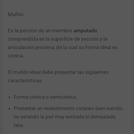
C
o
r
Muñón
r
e
Es la porción de un miembro
amputado
,
o
Enviar
comprendida en la superficie de sección y la
articulación próxima; de la cual su forma ideal es
cónica.
El muñón ideal debe presentar las siguientes
características:
Forma cónica o semicónica.
Presentar un revestimiento cutáneo bien nutrido,
no estando la piel muy estirada ni demasiado
laxa.