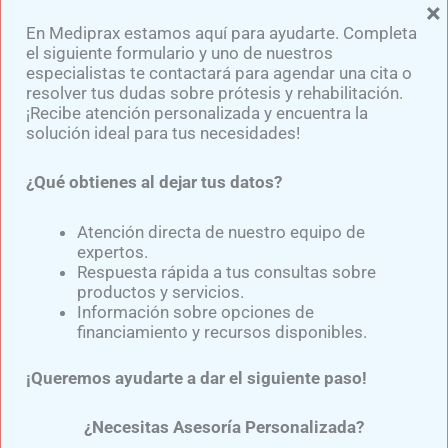
×
En Mediprax estamos aquí para ayudarte. Completa
el siguiente formulario y uno de nuestros
especialistas te contactará para agendar una cita o
resolver tus dudas sobre prótesis y rehabilitación.
¡Recibe atención personalizada y encuentra la
solución ideal para tus necesidades!
¿Qué obtienes al dejar tus datos?
Atención directa de nuestro equipo de
expertos.
Respuesta rápida a tus consultas sobre
productos y servicios.
Información sobre opciones de
financiamiento y recursos disponibles.
Afortunadamente tenía poco tiempo de haber
cambiado los componentes de su
prótesis de
¡Queremos ayudarte a dar el siguiente paso!
pierna,
lo que fue favorable para su seguridad, ya
que no tenía miedo a que fueran a fallar durante la
¿Necesitas Asesoría Personalizada?
marcha, debido a que eran componentes nuevos.