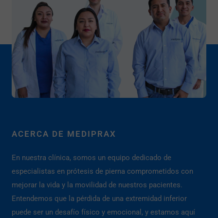
ACERCA DE MEDIPRAX
En nuestra clínica, somos un equipo dedicado de
especialistas en prótesis de pierna comprometidos con
mejorar la vida y la movilidad de nuestros pacientes.
Entendemos que la pérdida de una extremidad inferior
puede ser un desafío físico y emocional, y estamos aquí