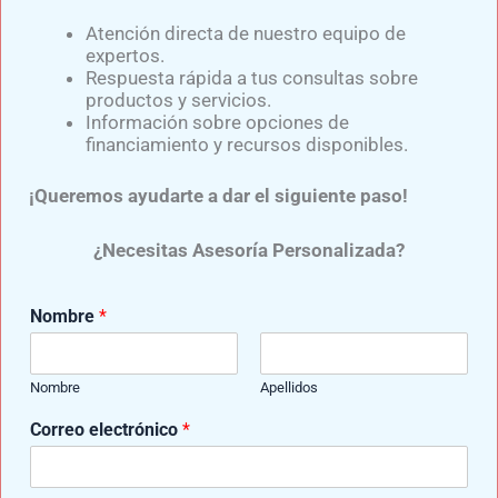
Atención directa de nuestro equipo de
expertos.
Samuel Medina
/
julio 1, 2024
Respuesta rápida a tus consultas sobre
productos y servicios.
El pilar del tratamiento del paciente con
Información sobre opciones de
financiamiento y recursos disponibles.
alguna deficiencia total o parcial de una
extremidad es la rehabilitación integral (para
¡Queremos ayudarte a dar el siguiente paso!
¿Necesitas Asesoría Personalizada?
Nombre
*
Nombre
Apellidos
Correo electrónico
*
[wd_asl]
Rehabilitación Física Amputados: Técnicas Y