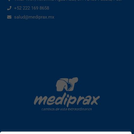
+52 222 169 8658
salud@mediprax.mx