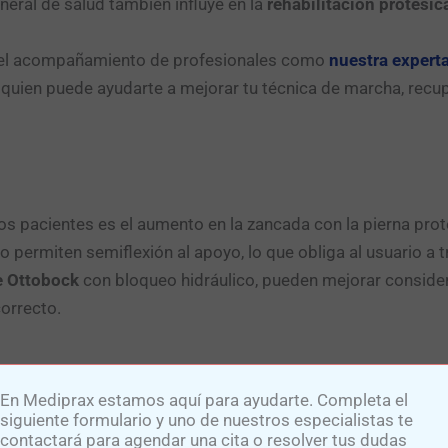
neral de salud también influye en la
rehabilitación protésic
n el acompañamiento de profesionales como
nuestra experta
 quien puede ayudarte a mejorar tu técnica de marcha, recu
 pacientes es el aumento en la zancada con la pierna prot
 permiten semiflexión al apoyo, lo que obliga al usuario a 
 Ottobock
con bloqueo hidráulico, pueden mejorar conside
orrecto.
En Mediprax estamos aquí para ayudarte. Completa el
ótesis da clic al siguiente botón:​
siguiente formulario y uno de nuestros especialistas te
contactará para agendar una cita o resolver tus dudas