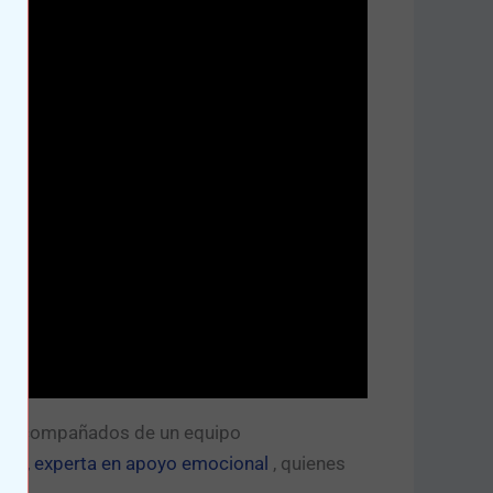
es, acompañados de un equipo
ris
, experta en apoyo emocional
, quienes