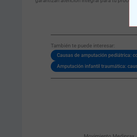
garantizan atención integral para tu proceso
También te puede interesar:​
Causas de amputación pediátrica: c
Amputación infantil traumática: ca
Movimiento Mediprax. P