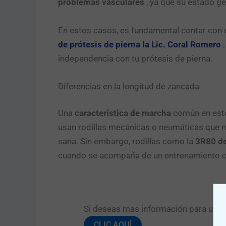
problemas vasculares
, ya que su estado ge
En estos casos, es fundamental contar co
de prótesis de pierna la Lic. Coral Romero
,
independencia con tu prótesis de pierna.
Diferencias en la longitud de zancada
Una
característica de marcha
común en estos
usan rodillas mecánicas o neumáticas que no
sana. Sin embargo, rodillas como la
3R80 de
cuando se acompaña de un entrenamiento c
Si deseas mas información para una pr
CLIC AQUÍ