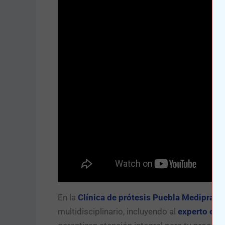
En la
Clínica de prótesis Puebla Mediprax
,
multidisciplinario, incluyendo al
experto en p