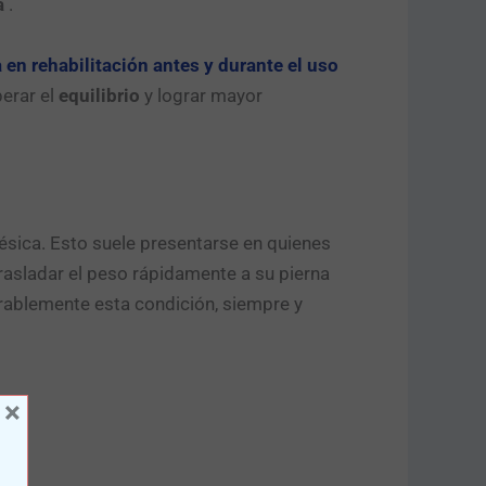
a
.
 en rehabilitación antes y durante el uso
perar el
equilibrio
y lograr mayor
ésica. Esto suele presentarse en quienes
trasladar el peso rápidamente a su pierna
rablemente esta condición, siempre y
×