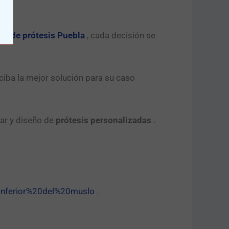
ica de prótesis Puebla
, cada decisión se
ciba la mejor solución para su caso
iar y diseño de
prótesis personalizadas
.
nferior%20del%20muslo
.