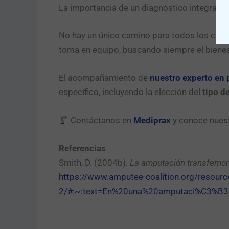
La importancia de un diagnóstico integral
No hay un único camino para todos los cas
toma en equipo, buscando siempre el bienesta
El acompañamiento de
nuestro experto en 
específico, incluyendo la elección del
tipo d
Contáctanos en
Mediprax
y conoce nuestr
Referencias
Smith, D. (2004b).
La amputación transfemor
https://www.amputee-coalition.org/resourc
2/#:~:text=En%20una%20amputaci%C3%B3