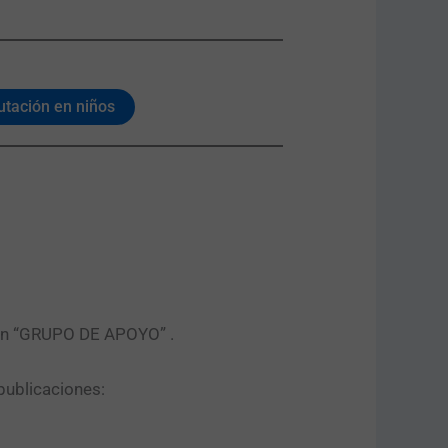
utación en niños
tón “GRUPO DE APOYO” .​
publicaciones: