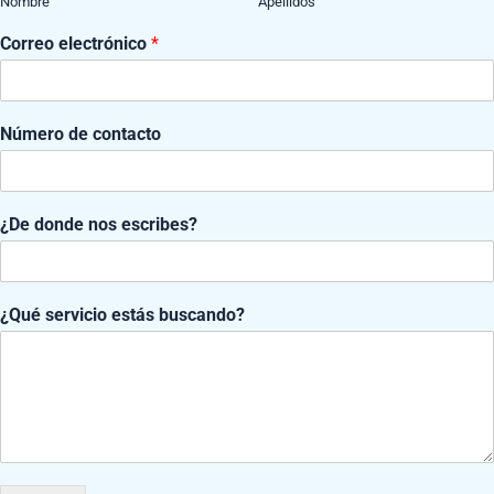
Nombre
Apellidos
r
o
Correo electrónico
*
*
C
o
r
Número de contacto
r
e
o
¿De donde nos escribes?
¿Qué servicio estás buscando?