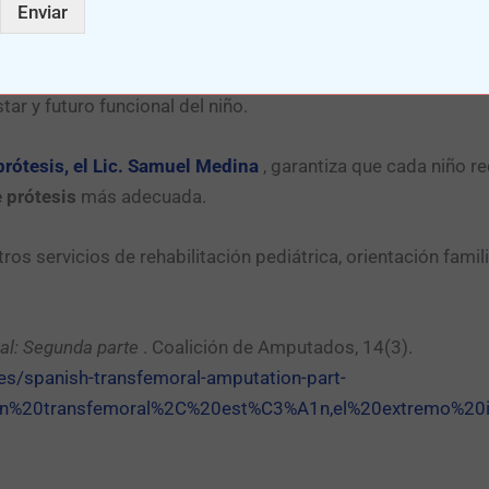
Enviar
os de
causas de amputación pediátrica
. Por eso, en la
Clín
r y futuro funcional del niño.
prótesis, el Lic. Samuel Medina
, garantiza que cada niño re
e prótesis
más adecuada.
os servicios de rehabilitación pediátrica, orientación famil
al: Segunda parte
. Coalición de Amputados, 14(3).
es/spanish-transfemoral-amputation-part-
n%20transfemoral%2C%20est%C3%A1n,el%20extremo%20i