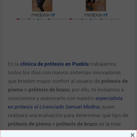
En la
clínica de prótesis en Puebla
trabajamos
todos los días con nuevos sistemas innovadores
que brinden mayor confort al usuario de
prótesis de
pierna
o
prótesis de brazo
, por ello, te invitamos a
conocernos y asesorarte con nuestro
especialista
en prótesis el Licenciado Samuel Medina
, quien
realizará una evaluación para determinar qué tipo de
prótesis de pierna
o
prótesis de brazo
es la más
adecuada para ti o tu familiar.
×