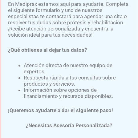
En Mediprax estamos aquí para ayudarte. Completa
el siguiente formulario y uno de nuestros
Recuerda que no todos los pacientes tienen
especialistas te contactará para agendar una cita o
características y necesidades iguales, factores
resolver tus dudas sobre prótesis y rehabilitación.
¡Recibe atención personalizada y encuentra la
como la edad, oficio, nivel de
amputación
,
solución ideal para tus necesidades!
enfermedades crónicas y otros determinan la
prótesis
adecuada para ti.
¿Qué obtienes al dejar tus datos?
Si te interesa conocer el
precio de una prótesis de
Atención directa de nuestro equipo de
expertos.
pierna o precio de una prótesis de brazo,
agenda tu
Respuesta rápida a tus consultas sobre
cita con nuestro
especialista el Licenciado en
productos y servicios.
prótesis Samuel Medina.
Información sobre opciones de
financiamiento y recursos disponibles.
Recuerda que es importante buscar la asesoría de
¡Queremos ayudarte a dar el siguiente paso!
un profesional con la finalidad de proteger tu salud e
inversión.
¿Necesitas Asesoría Personalizada?