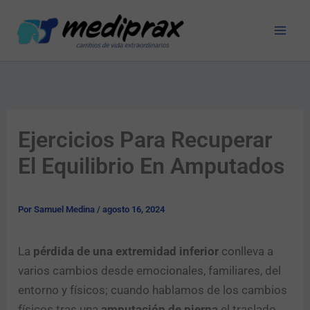
Ir
al
contenido
Ejercicios Para Recuperar
El Equilibrio En Amputados
Por
Samuel Medina
/
agosto 16, 2024
La
pérdida de una extremidad inferior
conlleva a
varios cambios desde emocionales, familiares, del
entorno y físicos; cuando hablamos de los cambios
físicos tras una
amputación de pierna
el traslado