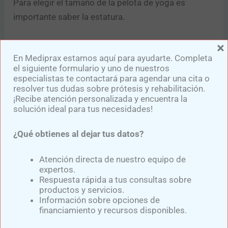
Para elegir el tamaño de la pelota de yoga es
importante saber la estatura.
×
Si mides 1.53 cm o menos, necesitarás una
En Mediprax estamos aquí para ayudarte. Completa
pelota de 45 cm.
el siguiente formulario y uno de nuestros
especialistas te contactará para agendar una cita o
Si mides de 1.55 cm a 1.70 cm, prueba con una
resolver tus dudas sobre prótesis y rehabilitación.
pelota de 55 cm.
¡Recibe atención personalizada y encuentra la
solución ideal para tus necesidades!
Consigue una pelota de 65 cm si mides entre
1.73 cm y 1.85 cm.
¿Qué obtienes al dejar tus datos?
Si mides 1.88 cm o más, necesitarás una pelota
Atención directa de nuestro equipo de
que mida 75 cm.
expertos.
Respuesta rápida a tus consultas sobre
Debes sentarte sobre la pelota, la pierna lateral a la
productos y servicios.
Información sobre opciones de
amputación
debe estar bien posicionada al suelo, la
financiamiento y recursos disponibles.
idea de este ejercicio es que te mantengas sentado