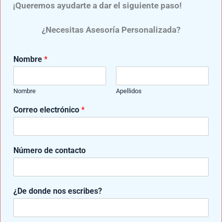
sin balancearse de un lado a otro.
¡Queremos ayudarte a dar el siguiente paso!
¿Necesitas Asesoría Personalizada?
s
Nombre
*
e
r
v
Nombre
Apellidos
i
c
Correo electrónico
*
i
o
*
n
Número de contacto
o
s
¿De donde nos escribes?