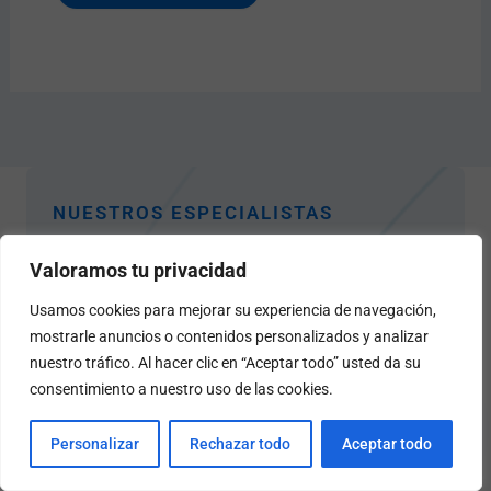
NUESTROS ESPECIALISTAS
Equipo Mediprax
Valoramos tu privacidad
Hemos ayudado a innumerables personas a
Usamos cookies para mejorar su experiencia de navegación,
recuperar su independencia y su confianza.
mostrarle anuncios o contenidos personalizados y analizar
nuestro tráfico. Al hacer clic en “Aceptar todo” usted da su
consentimiento a nuestro uso de las cookies.
Contáctanos Ahora
Personalizar
Rechazar todo
Aceptar todo