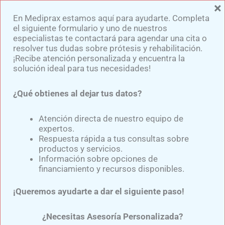
×
Ir
En Mediprax estamos aquí para ayudarte. Completa
al
el siguiente formulario y uno de nuestros
contenido
especialistas te contactará para agendar una cita o
resolver tus dudas sobre prótesis y rehabilitación.
¡Recibe atención personalizada y encuentra la
solución ideal para tus necesidades!
¿Qué obtienes al dejar tus datos?
Casco Corrector Craneal
Para Bebés Con
Atención directa de nuestro equipo de
expertos.
Plagiocefalia
Respuesta rápida a tus consultas sobre
productos y servicios.
Información sobre opciones de
financiamiento y recursos disponibles.
Por
Samuel Medina
/
agosto 15, 2024
¡Queremos ayudarte a dar el siguiente paso!
Sabías que…
¿Necesitas Asesoría Personalizada?