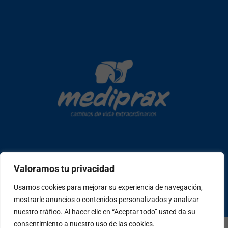
Copyright © 2026 mediprax | Web confeccionada en Sastrería
Valoramos tu privacidad
Web
Usamos cookies para mejorar su experiencia de navegación,
mostrarle anuncios o contenidos personalizados y analizar
W
F
I
T
P
h
a
n
i
e
nuestro tráfico. Al hacer clic en “Aceptar todo” usted da su
a
c
s
k
o
consentimiento a nuestro uso de las cookies.