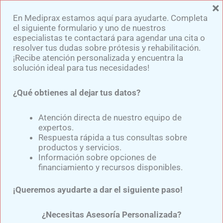
×
Ir
En Mediprax estamos aquí para ayudarte. Completa
al
el siguiente formulario y uno de nuestros
contenido
especialistas te contactará para agendar una cita o
resolver tus dudas sobre prótesis y rehabilitación.
¡Recibe atención personalizada y encuentra la
solución ideal para tus necesidades!
¿Qué obtienes al dejar tus datos?
Férula Para La Extremidad
Inferior Más Solicitadas
Atención directa de nuestro equipo de
expertos.
Por Los Médicos A
Respuesta rápida a tus consultas sobre
productos y servicios.
Nuestros Especialistas En
Información sobre opciones de
financiamiento y recursos disponibles.
Mediprax México
¡Queremos ayudarte a dar el siguiente paso!
Por
Samuel Medina
/
febrero 22, 2024
¿Necesitas Asesoría Personalizada?