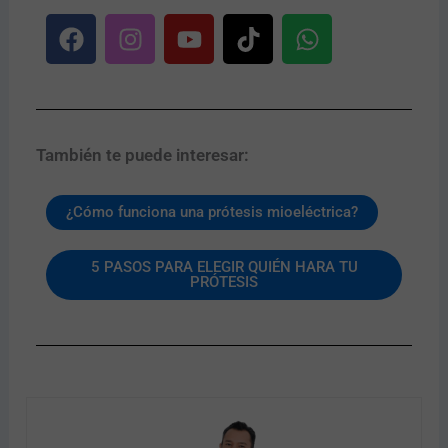
F
I
Y
T
W
a
n
o
i
h
c
s
u
k
a
e
t
t
t
t
b
a
u
o
s
o
g
b
k
a
También te puede interesar:
o
r
e
p
k
a
p
¿Cómo funciona una prótesis mioeléctrica?
m
5 PASOS PARA ELEGIR QUIÉN HARA TU
PRÓTESIS