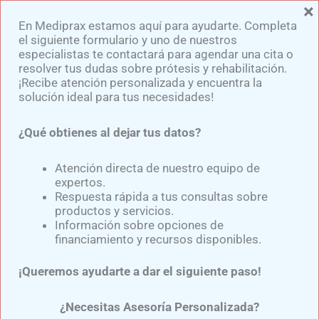
×
Ir
En Mediprax estamos aquí para ayudarte. Completa
al
el siguiente formulario y uno de nuestros
contenido
especialistas te contactará para agendar una cita o
resolver tus dudas sobre prótesis y rehabilitación.
¡Recibe atención personalizada y encuentra la
solución ideal para tus necesidades!
¿Qué obtienes al dejar tus datos?
APARATO ORTOPÉDICO
PARA LA DISPLASIA DE
Atención directa de nuestro equipo de
expertos.
CADERA
Respuesta rápida a tus consultas sobre
productos y servicios.
Información sobre opciones de
financiamiento y recursos disponibles.
Por
Samuel Medina
/
marzo 19, 2024
¡Queremos ayudarte a dar el siguiente paso!
La displasia del desarrollo de la cadera
es un
trastorno congénito
(presente en el nacimiento) de la
¿Necesitas Asesoría Personalizada?