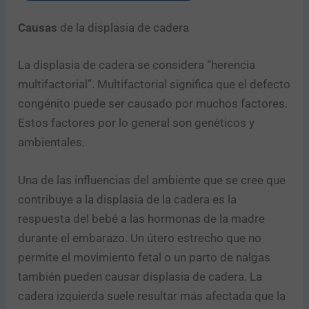
r
e
Causas
de la displasia de cadera
¿
Q
u
La displasia de cadera se considera “herencia
é
Enviar
multifactorial”. Multifactorial significa que el defecto
c
congénito puede ser causado por muchos factores.
o
n
Estos factores por lo general son genéticos y
t
ambientales.
a
c
t
Una de las influencias del ambiente que se cree que
o
contribuye a la displasia de la cadera es la
respuesta del bebé a las hormonas de la madre
durante el embarazo. Un útero estrecho que no
permite el movimiento fetal o un parto de nalgas
también pueden causar displasia de cadera. La
cadera izquierda suele resultar más afectada que la