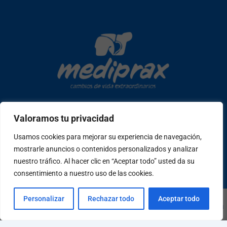
Valoramos tu privacidad
Copyright © 2026 mediprax | Web confeccionada en Sastrería
Usamos cookies para mejorar su experiencia de navegación,
Web
mostrarle anuncios o contenidos personalizados y analizar
nuestro tráfico. Al hacer clic en “Aceptar todo” usted da su
consentimiento a nuestro uso de las cookies.
W
F
I
T
P
h
a
n
i
e
a
c
s
k
o
Personalizar
Rechazar todo
Aceptar todo
t
e
t
t
p
Copyright © 2026 mediprax | Web confeccionada en
Sastrería
s
b
a
o
l
a
o
g
k
e
Web
p
o
r
-