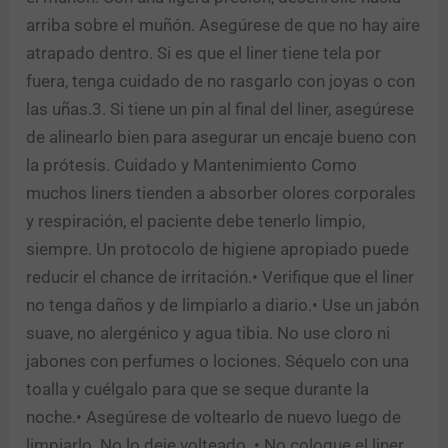
e
arriba sobre el muñón. Asegúrese de que no hay aire
o
b
atrapado dentro. Si es que el liner tiene tela por
u
fuera, tenga cuidado de no rasgarlo con joyas o con
s
las uñas.3. Si tiene un pin al final del liner, asegúrese
c
Enviar
a
de alinearlo bien para asegurar un encaje bueno con
n
la prótesis. Cuidado y Mantenimiento Como
d
o
muchos liners tienden a absorber olores corporales
?
y respiración, el paciente debe tenerlo limpio,
d
siempre. Un protocolo de higiene apropiado puede
o
n
reducir el chance de irritación.• Verifique que el liner
d
no tenga daños y de limpiarlo a diario.• Use un jabón
e
suave, no alergénico y agua tibia. No use cloro ni
jabones con perfumes o lociones. Séquelo con una
toalla y cuélgalo para que se seque durante la
noche.• Asegúrese de voltearlo de nuevo luego de
limpiarlo. No lo deje volteado. • No coloque el liner