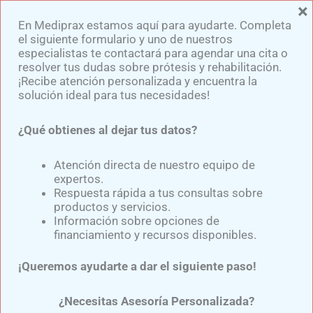
×
Ir
En Mediprax estamos aquí para ayudarte. Completa
al
el siguiente formulario y uno de nuestros
contenido
especialistas te contactará para agendar una cita o
resolver tus dudas sobre prótesis y rehabilitación.
¡Recibe atención personalizada y encuentra la
solución ideal para tus necesidades!
¿Qué obtienes al dejar tus datos?
Como se pone una prótesis
de pierna con liner
Atención directa de nuestro equipo de
expertos.
Respuesta rápida a tus consultas sobre
productos y servicios.
Por
Samuel Medina
/
agosto 12, 2024
Información sobre opciones de
financiamiento y recursos disponibles.
Es una interface que va directamente en el muñón.
¡Queremos ayudarte a dar el siguiente paso!
Puede proveer distribución de presiones, actúa
como un colchoncito, y para reducir la fricción. El
¿Necesitas Asesoría Personalizada?
liner también puede dar la suspensión adecuada.