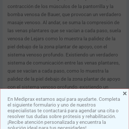
contracción de los músculos de la pantorrilla y la
bomba venosa de Bauer, que provocan un verdadero
masaje venoso. Al andar, se suma la compresión de
las venas plantares que se vacían a cada paso, suela
venosa de Lejars como lo muestra la palidez de la
piel debajo de la zona plantar de apoyo, con el
sistema venoso profundo. Existiendo un verdadero
sistema de comunicación entre las venas plantares,
que se vacían a cada paso, como lo muestra la
palidez de la piel debajo de la zona plantar de apoyo
con el sistema venoso profundo, existiendo un
×
verdadero sistema de comunicación entre las venas
En Mediprax estamos aquí para ayudarte. Completa
plantares y las venas dorsales, que facilita el retorno
el siguiente formulario y uno de nuestros
especialistas te contactará para agendar una cita o
venoso por la red profunda.
resolver tus dudas sobre prótesis y rehabilitación.
¡Recibe atención personalizada y encuentra la
El
pie
puede considerarse como un verdadero
solución ideal para tus necesidades!