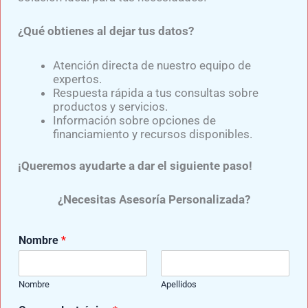
corazón periférico. El plexo venoso de Lejars tiene
¿Qué obtienes al dejar tus datos?
una importancia relativa en el retorno venoso y
supone el 20% mientras que la red venosa profunda,
Atención directa de nuestro equipo de
verdadera bomba plantar, es la responsable del 80%
expertos.
de dicha fuerza eyectora. Uno de los síndromes más
Respuesta rápida a tus consultas sobre
productos y servicios.
frecuentes es el conocido como Síndrome de la
Información sobre opciones de
clase turista, que cursa con flebitis en miembros
financiamiento y recursos disponibles.
inferiores y se debe principalmente a permanecer
¡Queremos ayudarte a dar el siguiente paso!
sentado durante muchas horas, provocando
coágulos debido a la estasis venosa, ya que en
¿Necesitas Asesoría Personalizada?
reposo la bomba venosa no está activa. Si tus
actividades de la vida diaria requieren de pasar
Nombre
*
mucho tiempo sentado, toma un tiempo de 3 a 45
minutos para salir a caminar.
Nombre
Apellidos
La bomba venosa plantar