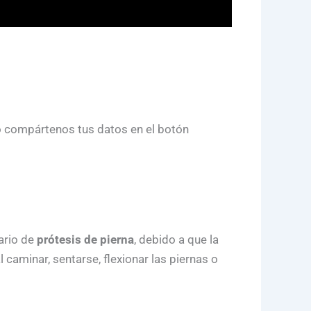
o compártenos tus datos en el botón
ario de
prótesis de pierna
, debido a que la
 caminar, sentarse, flexionar las piernas o