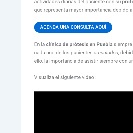
actividades diarias del paciente con su
prót
que representa mayor importancia debido a l
AGENDA UNA CONSULTA AQUÍ
En la
clínica de prótesis en Puebla
siempre 
cada uno de los pacientes
amputados
, debi
ello, la importancia de asistir siempre con u
Visualiza el siguiente video :