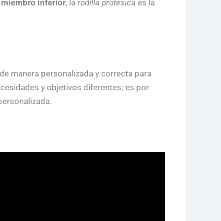
 miembro inferior
, la
rodilla protésica
es la
de manera personalizada y correcta para
cesidades y objetivos diferentes; es por
personalizada.