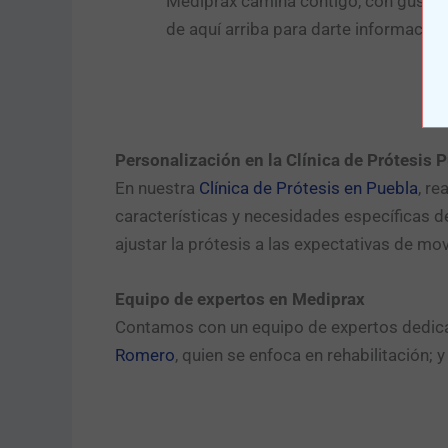
Mediprax camina contigo, con gusto t
de aquí arriba para darte informació
Personalización en la Clínica de Prótesis 
En nuestra
Clínica de Prótesis en Puebla
, re
características y necesidades específicas d
ajustar la prótesis a las expectativas de m
Equipo de expertos en Mediprax
Contamos con un equipo de expertos dedicad
Romero
, quien se enfoca en rehabilitación; y