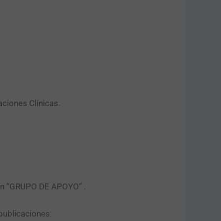
aciones Clínicas.
tón “GRUPO DE APOYO” .​
publicaciones: