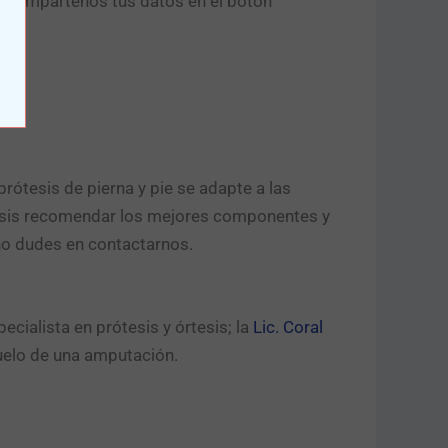
o compártenos tus datos en el botón
rótesis de pierna y pie se adapte a las
ótesis recomendar los mejores componentes y
 no dudes en contactarnos.
pecialista en prótesis y órtesis; la
Lic. Coral
uelo de una amputación.