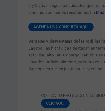
3 y 5 años, según los cuidados que reciba la
aluminio son menos resistentes. En
Medipra
AGENDA UNA CONSULTA AQUÍ
Ventajas y desventajas de las rodillas hidr
Las rodillas hidráulicas destacan en términ
actividad alto. Sin embargo, debido a su m
usuarios. Adicionalmente, su costo es super
funcionales suelen justificar la inversión.
COTIZA TU PRÓTESIS EN EL SIGUIE
CLIC AQUÍ