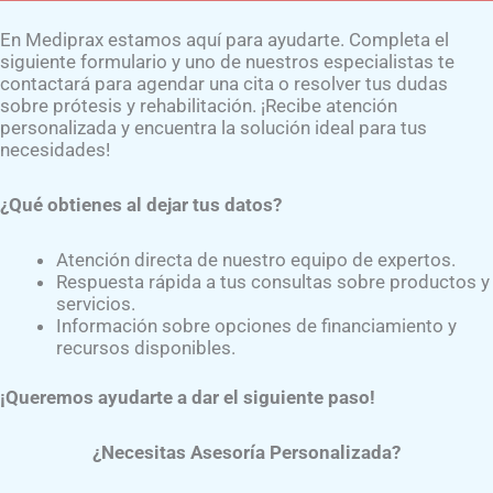
En Mediprax estamos aquí para ayudarte. Completa el
Inicio
Contáctanos
Experto
siguiente formulario y uno de nuestros especialistas te
contactará para agendar una cita o resolver tus dudas
sobre prótesis y rehabilitación. ¡Recibe atención
personalizada y encuentra la solución ideal para tus
necesidades!
¿Qué obtienes al dejar tus datos?
ores y componentes en prótesis
Atención directa de nuestro equipo de expertos.
Respuesta rápida a tus consultas sobre productos y
servicios.
Información sobre opciones de financiamiento y
recursos disponibles.
na prótesis de pierna?
¡Queremos ayudarte a dar el siguiente paso!
¿Necesitas Asesoría Personalizada?
omponentes en una prótesis de pierna depende de varios fac
e los adaptadores de aluminio, acero inoxidable y titanio son