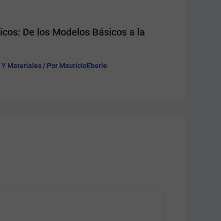
cos: De los Modelos Básicos a la
 Y Materiales
/ Por
MauricioEberle