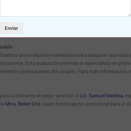
e cotizamos la prótesis de acuerdo a tus necesidades, sol
n 100% personalizada.
Enviar
Puebla
alizamos una evaluación exhaustiva para asegurar que cada p
el paciente. Esta evaluación permite al especialista en pr
ovimiento y presupuesto del usuario. Para más información,
os a ofrecerte el mejor servicio: el
Lic. Samuel Medina
, es
 la
Mtra. Belen Gris
, quien brinda apoyo emocional para el d