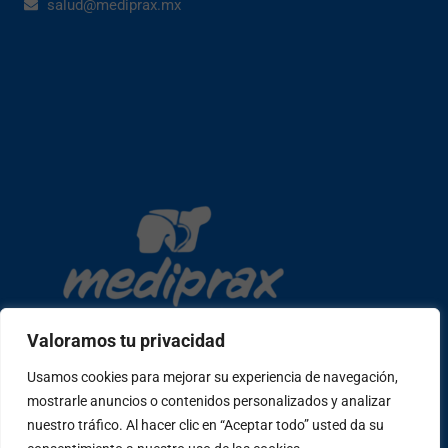
salud@mediprax.mx
Valoramos tu privacidad
Usamos cookies para mejorar su experiencia de navegación,
mostrarle anuncios o contenidos personalizados y analizar
Copyright © 2026 mediprax | Web confeccionada en Sastrería
nuestro tráfico. Al hacer clic en “Aceptar todo” usted da su
Web