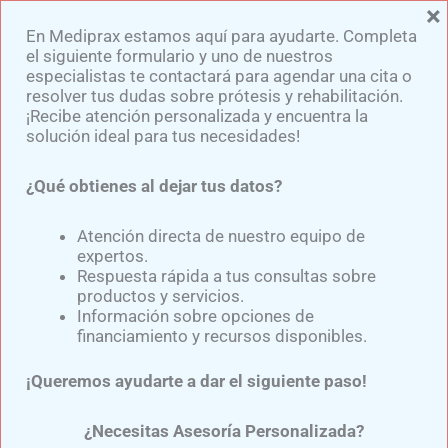
×
Ir
En Mediprax estamos aquí para ayudarte. Completa
al
el siguiente formulario y uno de nuestros
contenido
especialistas te contactará para agendar una cita o
resolver tus dudas sobre prótesis y rehabilitación.
¡Recibe atención personalizada y encuentra la
solución ideal para tus necesidades!
¿Qué obtienes al dejar tus datos?
Adaptaciones de Encaje
para Prótesis Transtibial en
Atención directa de nuestro equipo de
expertos.
Muñones Delgados
Respuesta rápida a tus consultas sobre
productos y servicios.
Información sobre opciones de
financiamiento y recursos disponibles.
Por
Samuel Medina
/
noviembre 5, 2024
¡Queremos ayudarte a dar el siguiente paso!
Adaptaciones de encaje para prótesis transtibial
en muñones delgados
es un aspecto esencial en la
¿Necesitas Asesoría Personalizada?