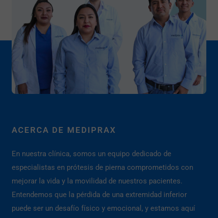
ACERCA DE MEDIPRAX
En nuestra clínica, somos un equipo dedicado de
especialistas en prótesis de pierna comprometidos con
mejorar la vida y la movilidad de nuestros pacientes.
Entendemos que la pérdida de una extremidad inferior
puede ser un desafío físico y emocional, y estamos aquí