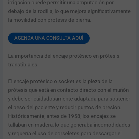
irrigación puede permitir una amputación por
i
c
debajo de la rodilla, lo que mejora significativamente
i
la movilidad con prótesis de pierna.
o
e
s
Enviar
AGENDA UNA CONSULTA AQUÍ
t
á
s
La importancia del encaje protésico en prótesis
e
transtibiales
s
t
á
El encaje protésico o socket es la pieza de la
s
prótesis que está en contacto directo con el muñón
y debe ser cuidadosamente adaptada para sostener
el peso del paciente y reducir puntos de presión.
Históricamente, antes de 1958, los encajes se
tallaban en madera, lo que generaba incomodidades
y requería el uso de corseletes para descargar el