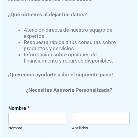
¿Qué obtienes al dejar tus datos?
Atención directa de nuestro equipo de
expertos.
Respuesta rápida a tus consultas sobre
productos y servicios.
Samuel Medina
Información sobre opciones de
financiamiento y recursos disponibles.
Experto en el diseño y confección de diversas prótesis para
miembro superior y prótesis para miembro inferior,
¡Queremos ayudarte a dar el siguiente paso!
elaboradas con componentes de última generación y de
reconocidas marcas como: Ottobock, Ossur, Oandp, Willow
¿Necesitas Asesoría Personalizada?
Wood, entre otras.
Nombre
*
ANTERIOR
SIGUIENTE
Nombre
Apellidos