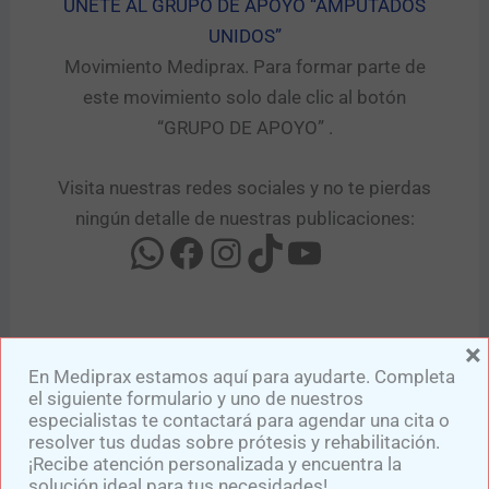
UNETE AL GRUPO DE APOYO “AMPUTADOS
UNIDOS”​
Movimiento Mediprax. Para formar parte de
este movimiento solo dale clic al botón
“GRUPO DE APOYO” .​
Visita nuestras redes sociales y no te pierdas
ningún detalle de nuestras publicaciones:
×
En Mediprax estamos aquí para ayudarte. Completa
el siguiente formulario y uno de nuestros
especialistas te contactará para agendar una cita o
resolver tus dudas sobre prótesis y rehabilitación.
¡Recibe atención personalizada y encuentra la
solución ideal para tus necesidades!