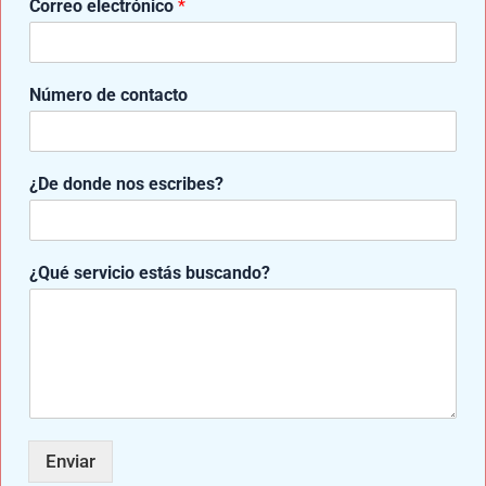
Correo electrónico
*
Entradas relacionadas
Número de contacto
e
¿De donde nos escribes?
s
t
á
s
¿Qué servicio estás buscando?
c
o
n
t
a
c
t
o
N
Enviar
ú