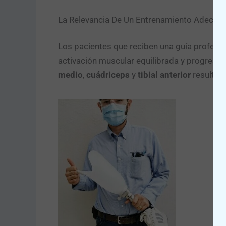
La Relevancia De Un Entrenamiento Adecua
Los pacientes que reciben una guía profesio
activación muscular equilibrada y progresiva 
medio
,
cuádriceps
y
tibial anterior
resultan 