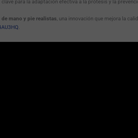
clave para la adaptación efectiva a la prótesis y la prevenci
 de mano y pie realistas
, una innovación que mejora la cali
p4AU3HQ
.