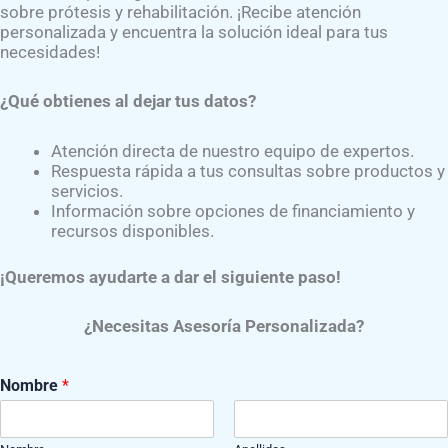
sobre prótesis y rehabilitación. ¡Recibe atención
personalizada y encuentra la solución ideal para tus
do
necesidades!
nal en su rehabilitación tienen un mejor desempeño y reduce
¿Qué obtienes al dejar tus datos?
es clave para una marcha segura y eficaz. En particular, los
esenciales para evitar compensaciones posturales y mejorar 
Atención directa de nuestro equipo de expertos.
Respuesta rápida a tus consultas sobre productos y
servicios.
Información sobre opciones de financiamiento y
recursos disponibles.
¡Queremos ayudarte a dar el siguiente paso!
¿Necesitas Asesoría Personalizada?
Nombre
*