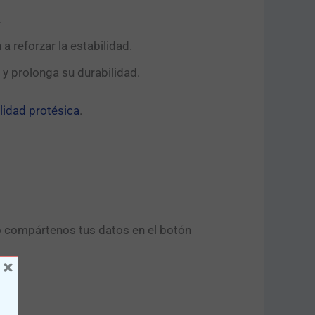
.
a reforzar la estabilidad.
 y prolonga su durabilidad.
lidad protésica
.
o compártenos tus datos en el botón
×