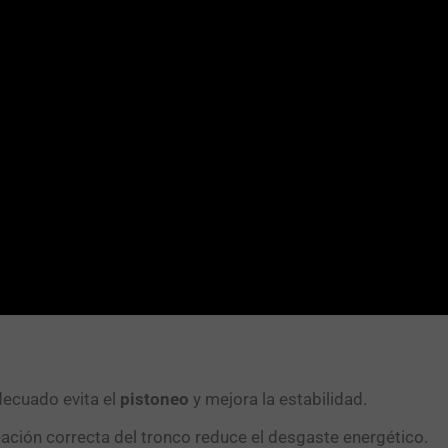
decuado evita el
pistoneo
y mejora la estabilidad.
eación correcta del tronco reduce el desgaste energético.