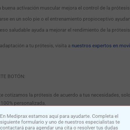
a buena activación muscular mejora el control de la prótesis
arse en un solo pie o el entrenamiento propioceptivo ayudan 
eso saludable ayuda a mejorar el rendimiento de la prótesis
adaptación a tu prótesis, visita a
nuestros expertos en movi
NTE BOTÓN:
e cotizamos la prótesis de acuerdo a tus necesidades, sol
n 100% personalizada.
En Mediprax estamos aquí para ayudarte. Completa el
siguiente formulario y uno de nuestros especialistas te
contactará para agendar una cita o resolver tus dudas