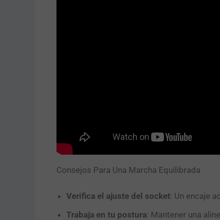
Consejos Para Una Marcha Equilibrada
Verifica el ajuste del socket
: Un encaje a
Trabaja en tu postura
: Mantener una alin