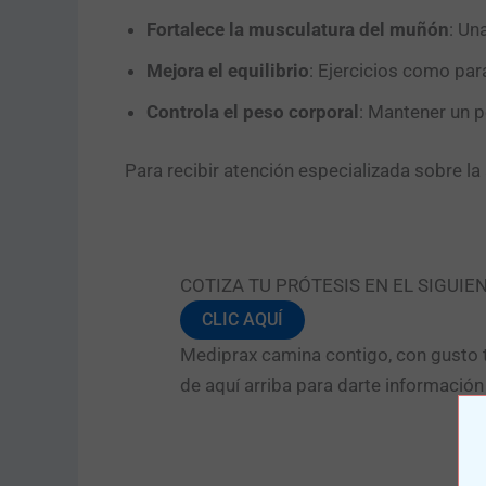
Fortalece la musculatura del muñón
: Un
Mejora el equilibrio
: Ejercicios como par
Controla el peso corporal
: Mantener un p
Para recibir atención especializada sobre la 
COTIZA TU PRÓTESIS EN EL SIGUIE
CLIC AQUÍ
Mediprax camina contigo, con gusto t
de aquí arriba para darte informació