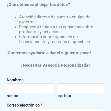
¿Qué obtienes al dejar tus datos?
Atención directa de nuestro equipo de
expertos.
Respuesta rápida a tus consultas sobre
productos y servicios.
Información sobre opciones de
financiamiento y recursos disponibles.
Samuel Medina
¡Queremos ayudarte a dar el siguiente paso!
Experto en el diseño y confección de diversas prótesis para
¿Necesitas Asesoría Personalizada?
miembro superior y prótesis para miembro inferior,
elaboradas con componentes de última generación y de
reconocidas marcas como: Ottobock, Ossur, Oandp, Willow
Nombre
*
Wood, entre otras.
Nombre
Apellidos
Correo electrónico
*
ANTERIOR
SIGUIENTE