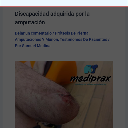
Discapacidad adquirida por la
amputación
Dejar un comentario
/
Prótesis De Pierna
,
Amputaciónes Y Muñón
,
Testimonios De Pacientes
/
Por
Samuel Medina