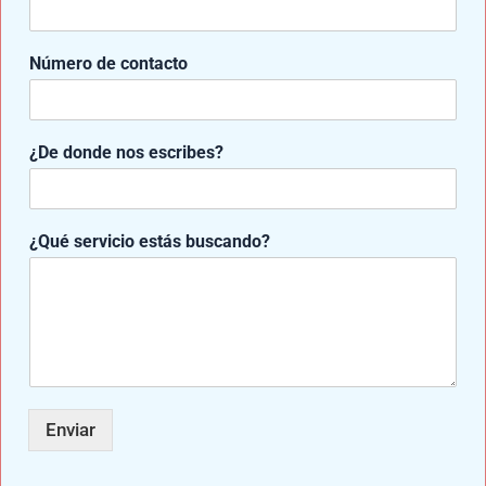
Número de contacto
Entradas relacionadas
¿De donde nos escribes?
d
¿Qué servicio estás buscando?
o
n
d
e
*
C
o
r
r
Enviar
e
o