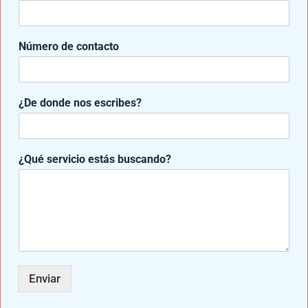
o
m
b
Número de contacto
r
e
e
s
¿De donde nos escribes?
t
á
s
5 Pasos Para Elegir Quién Hará Tu
¿Qué servicio estás buscando?
Prótesis​
Dejar un comentario
/
Prótesis De Pierna
/ Por
Samuel
Medina
Enviar