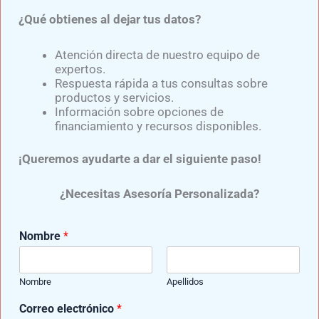
¿Qué obtienes al dejar tus datos?
Experto en el diseño y confección de diversas prótesis para
miembro superior y prótesis para miembro inferior,
elaboradas con componentes de última generación y de
Atención directa de nuestro equipo de
reconocidas marcas como: Ottobock, Ossur, Oandp, Willow
expertos.
Wood, entre otras.
Respuesta rápida a tus consultas sobre
productos y servicios.
Información sobre opciones de
financiamiento y recursos disponibles.
ANTERIOR
SIGUIENTE
¡Queremos ayudarte a dar el siguiente paso!
¿Necesitas Asesoría Personalizada?
Entradas relacionadas
C
Nombre
*
o
r
r
Nombre
Apellidos
e
o
Correo electrónico
*
N