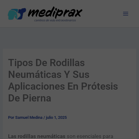
Ir
al
contenido
Tipos De Rodillas
Neumáticas Y Sus
Aplicaciones En Prótesis
De Pierna
Por
Samuel Medina
/
julio 1, 2025
Las rodillas neumáticas
son esenciales para