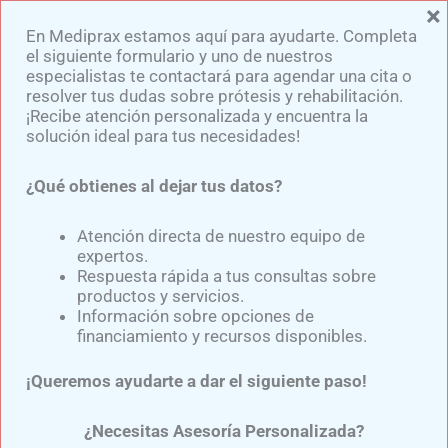
×
Ir
En Mediprax estamos aquí para ayudarte. Completa
al
el siguiente formulario y uno de nuestros
contenido
especialistas te contactará para agendar una cita o
resolver tus dudas sobre prótesis y rehabilitación.
¡Recibe atención personalizada y encuentra la
solución ideal para tus necesidades!
¿Qué obtienes al dejar tus datos?
Consejos de
Mantenimiento de la
Atención directa de nuestro equipo de
expertos.
Prótesis de Brazo: Revisión
Respuesta rápida a tus consultas sobre
productos y servicios.
y Autocuidado
Información sobre opciones de
financiamiento y recursos disponibles.
Por
Samuel Medina
/
noviembre 29, 2024
¡Queremos ayudarte a dar el siguiente paso!
¿Necesitas Asesoría Personalizada?
El mantenimiento de la prótesis de brazo
es