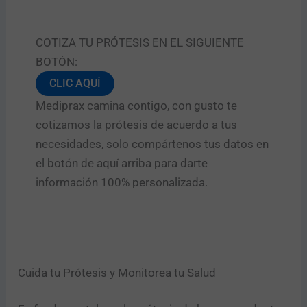
m
e
r
COTIZA TU PRÓTESIS EN EL SIGUIENTE
o
BOTÓN:
s
e
Enviar
CLIC AQUÍ
r
v
Mediprax camina contigo, con gusto te
i
cotizamos la prótesis de acuerdo a tus
c
necesidades, solo compártenos tus datos en
i
o
el botón de aquí arriba para darte
información 100% personalizada.
Cuida tu Prótesis y Monitorea tu Salud