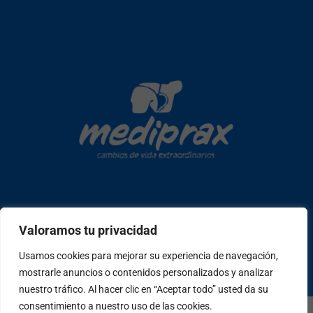
Copyright © 2026 mediprax | Web confeccionada en Sastrería
Valoramos tu privacidad
Web
Usamos cookies para mejorar su experiencia de navegación,
mostrarle anuncios o contenidos personalizados y analizar
W
F
I
T
P
h
a
n
i
e
nuestro tráfico. Al hacer clic en “Aceptar todo” usted da su
a
c
s
k
o
consentimiento a nuestro uso de las cookies.
t
e
t
t
p